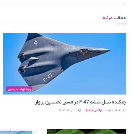
مطالب
مرتبط
پیشنهاد سردبیر
جنگنده نسل ششم F-47 در مسیر نخستین پرواز
نوشته شده توسط
نرگس چالوک
12 مرداد 1405