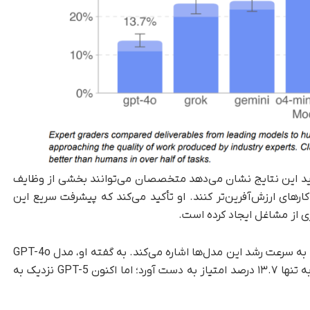
چاترجی، اقتصاددان ارشد OpenAI، می‌گوید این نتایج نشان می‌دهد متخصصان می‌توانند بخشی از وظایف
ارهای ارزش‌آفرین‌تر کنند. او تأکید می‌کند که پیشرفت سریع این
ری از مشاغل ایجاد کرده است.
از سوی دیگر، تجال پاتواردان، مدیر ارزیابی OpenAI، به سرعت رشد این مدل‌ها اشاره می‌کند. به گفته او، مدل GPT-4o
که تنها ۱۵ ماه پیش عرضه شده بود، در آزمون مشابه تنها ۱۳.۷ درصد امتیاز به دست آورد؛ اما اکنون GPT-5 نزدیک به