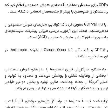
برای سنجش عملکرد اقتصادی هوش مصنوعی اعلام کرد که
 عملکردی هم‌سطح یا بهتر از متخصصان انسانی داشته است
.
به گزارش تک‌ناک، شرکت OpenAI اخیراً معیار تازه‌ای با نام GDPval معرفی کرده که توانایی مدل‌های هوش مصنوعی را
 می‌سنجد. هدف این آزمون، بررسی میزان پیشرفت سیستم‌های
به گفته OpenAI، نتایج اولیه نشان می‌دهد مدل GPT-5 و رقیب آن، Claude Opus 4.1 از شرکت Anthropic، در
ن صنعت رسیده‌اند.
که این دستاورد به معنای جایگزینی فوری انسان‌ها با مدل‌های هوش مصنوعی
خست خود تنها بخشی از وظایف شغلی را پوشش می‌دهد و محدود به تولید و
ش‌هاست. این معیار بر پایه ۹ صنعت اصلی آمریکا از جمله بهداشت، مالی، تولید و بخش دولتی طراحی
ولیدشده توسط مدل‌ها در برابر گزارش‌های حرفه‌ای قرار گرفت و
د. برای مثال، در یک مورد از بانکداران سرمایه‌گذاری خواسته شد