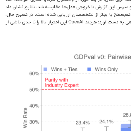
ند و سپس این گزارش با خروجی مدل‌ها مقایسه شد. نتایج نشان داد
GPT-5-hig در ۴۰.۶ درصد موارد هم‌سطح یا بهتر از متخصصان ارزیابی شده است. در همین حال،
Claude Opus 4.1 در ۴۹ درصد وظایف چنین جایگاهی به دست آورد؛ هرچند OpenAI این امتیاز بالا را تا حدی ناشی از