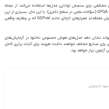
ختلفی برای سنجش توانایی مدل‌ها استفاده می‌کند؛ از جمله
AIME 2025 (آزمون ریاضیات پیشرفته) و GPQA Diamond (سؤالات علمی در سطح دکتری). با این حال، بسیاری از این
آزمون‌ها به نقطه اشباع نزدیک شده‌اند و پژوهشگران معتقدند معیارهای تازه‌ای مانند GDPval که بر وظایف واقعی
معتقد است که پیشرفت در GDPval می‌تواند نشان دهد مدل‌های هوش مصنوعی نه‌تنها در آزمایش‌های
ی برای صنایع مختلف خواهند داشت؛ هرچند برای اثبات برتری کامل
ین آزمون نیاز خواهد بود.
وزه تکنولوژی