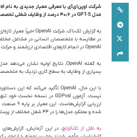
شرکت اوپن‌ای‌آی با معرفی معیار جدیدی به نام
GDPval
مدل
GPT-5
در
۶
٫
۴۰
درصد از وظایف شغلی تخصصی،
در مقایسه با متخصصان انسانی در مشاغل مختلف
OpenAI در انجام کارهای اقتصادی ارزشمند و حرکت به سوی تحقق هوش عمومی مصنوعی (AGI) است.
بسیاری از وظایف به سطح کاری نزدیک به متخصصا
با این حال، OpenAI تأکید می‌کند 
نیست. آزمون GDPval در نسخه ن
ارزیابی گزار
شده و عملکرد مدل‌ها را در ۴۴ شغل مختلف از پرستاری و روزنامه‌نگاری گرفته تا مهندسی نرم‌افزار بررسی می‌کند.
به نقل از تک‌کرانچ
، در این آزمایش، گزارش‌های ت
کارشناسان مأمور شدند بهترین نمونه را انتخاب کنن