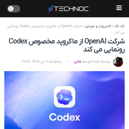
تک ناک
»
کامپیوتر و موبایل
»
شرکت OpenAI از ماکروپد مخصوص Codex رونمایی
می کند
شرکت OpenAI از ماکروپد مخصوص Codex
رونمایی می کند
نوشته شده توسط
مانی
سه‌شنبه 9 تیر 1405 - 09:25