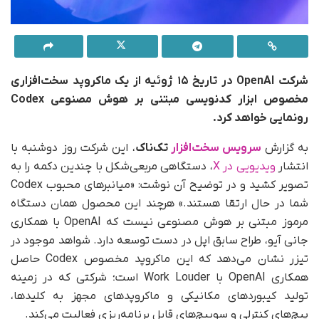
شرکت OpenAI در تاریخ ۱۵ ژوئیه از یک ماکروپد سخت‌افزاری
مخصوص ابزار کدنویسی مبتنی بر هوش مصنوعی Codex
رونمایی خواهد کرد.
به‌ گزارش
سرویس سخت‌افزار
تک‌ناک
، این شرکت روز دوشنبه با
انتشار
ویدیویی در X
، دستگاهی مربعی‌شکل با چندین دکمه را به
تصویر کشید و در توضیح آن نوشت: «میانبرهای محبوب Codex
شما در حال ارتقا هستند.» هرچند این محصول همان دستگاه
مرموز مبتنی بر هوش مصنوعی نیست که OpenAI با همکاری
جانی آیو، طراح سابق اپل در دست توسعه دارد. شواهد موجود در
تیزر نشان می‌دهد که این ماکروپد مخصوص Codex حاصل
همکاری OpenAI با Work Louder است؛ شرکتی که در زمینه
تولید کیبوردهای مکانیکی و ماکروپدهای مجهز به کلیدها،
پیچ‌های کنترلی و سوییچ‌های قابل برنامه‌ریزی فعالیت می‌کند.