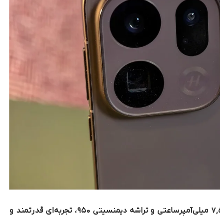
اوپو فایند X9 و X9 پرو با باتری‌های ۷,۰۲۵ و ۷,۵۰۰ میلی‌آمپرساعتی و تراشه دیمنسیتی ۹۵۰، تجربه‌ای قدرتمند و