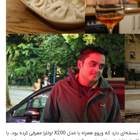
که این لنز اکستندر شباهت زیادی به نسخه‌ای دارد که ویوو همراه با مدل X200 اولترا معرفی کرده بود، با