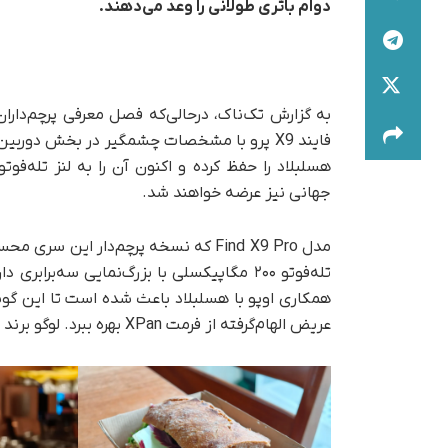
دوام باتری طولانی را وعد می‌دهند.
فایند X9 پرو با مشخصات چشمگیر در بخش دوربین
هسلبلاد را حفظ کرده و اکنون آن را به لنز تله‌فو
جهانی نیز عرضه خواهند شد.
مدل Find X9 Pro که نسخه پرچم‌دار ا
تله‌فوتو ۲۰۰ مگاپیکسلی با بزرگ‌نمایی سه‌ب
همکاری اوپو با هسلبلاد باعث شده است تا این گ
عریض الهام‌گرفته از فرمت XPan بهره ببرد. لوگو برند هسلبلاد نیز روی بدنه گوشی و لنز اکستندر جدید دیده می‌شود.