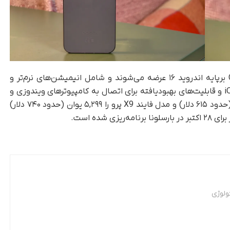
گوشی‌های پرچم‌دار اوپو با رابط کاربری ColorOS 16 برپایه اندروید ۱۶ عرضه می‌شوند و شامل انیمیشن‌های نرم‌تر و
گزینه‌های شخصی‌سازی قفل نمایشگر شبیه iOS 16 و قابلیت‌های بهبودیافته برای اتصال به کامپیوترهای ویندوزی و
مک است. اوپو قیمت مدل فایند X9 را ۴,۳۹۹ یوان (حدود ۶۱۵ دلار) و مدل فایند X9 پرو را ۵,۲۹۹ یوان (حدود ۷۴۰ دلار)
شده است.
ولوژی