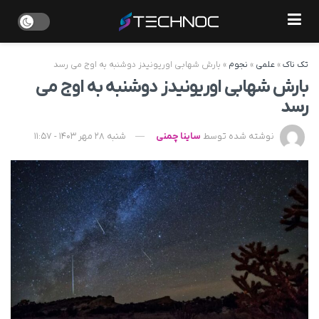
تک ناک
»
علمی
»
نجوم
»
بارش شهابی اوریونیدز دوشنبه به اوج می رسد
بارش شهابی اوریونیدز دوشنبه به اوج می
رسد
نوشته شده توسط
ساینا چمنی
شنبه 28 مهر 1403 - 11:57