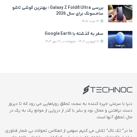
بررسی Galaxy Z Fold8 Ultra ؛ بهترین گوشی تاشو
سامسونگ برای سال 2026
13 مرداد 1405
سفر به گذشته با Google Earth
17 فروردین 1403 - به‌روزشده در 27 مهر 1404
دنیا با سرعتی خیره کننده به سمت تحقق رویاهایی می رود که تا دیروز
دست نیافتنی و محال بود و بشر با گذر از دریایی از موانع یک به یک در
حال تحقق آنها است.
ما در” تک ناک” تلاش می کنیم سهمی از انعکاس تحولات بی شمار فناوری