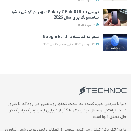
13 مرداد 1405
بررسی Galaxy Z Fold8 Ultra ؛ بهترین گوشی تاشو
سامسونگ برای سال 2026
13 مرداد 1405
سفر به گذشته با Google Earth
17 فروردین 1403 - به‌روزشده در 27 مهر 1404
دنیا با سرعتی خیره کننده به سمت تحقق رویاهایی می رود که تا دیروز
دست نیافتنی و محال بود و بشر با گذر از دریایی از موانع یک به یک در
حال تحقق آنها است.
ما در” تک ناک” تلاش می کنیم سهمی از انعکاس تحولات بی شمار فناوری