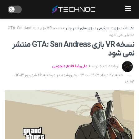
تک ناک
»
بازی و سرگرمی
»
بازی های کامپیوتر
»
نسخه VR بازی GTA: San Andreas
منتشر نمی شود
نسخه VR بازی GTA: San Andreas منتشر
نمی شود
نوشته شده توسط
علی‌رضا فاتح دلجویی
شنبه 27 مرداد 1403 - 13:00 - به‌روزشده در دوشنبه 26 شهریور 1403 -
08:54