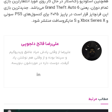
همچنین استودیو راک‌استار در حال کار روی مورد انتظارترین بازی
تمام دوران، یعنی Grand Theft Auto 6 می‌باشد. جدیدترین بازی
این فرنچایز قرار است در پاییز ۲۰۲۵ برای کنسول‌های PS5 سونی
و Xbox Series X و S مایکروسافت منتشر شود.
علی‌رضا فاتح دلجویی
علیرضا از وقتی یادش میاد عاشق ویدیوگیم
و سینما بوده و از وقتی هم نوشتن یاد
گرفت، دوست داره در موردشون بنویسه.
مطالب
مرتبط