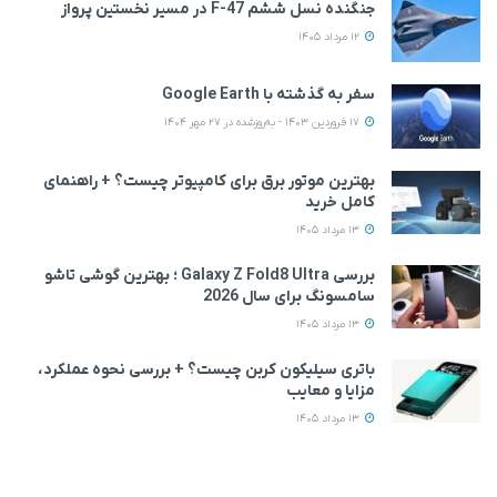
جنگنده نسل ششم F-47 در مسیر نخستین پرواز
12 مرداد 1405
سفر به گذشته با Google Earth
17 فروردین 1403 - به‌روزشده در 27 مهر 1404
بهترین موتور برق برای کامپیوتر چیست؟ + راهنمای
کامل خرید
13 مرداد 1405
بررسی Galaxy Z Fold8 Ultra ؛ بهترین گوشی تاشو
سامسونگ برای سال 2026
13 مرداد 1405
باتری سیلیکون کربن چیست؟ + بررسی نحوه عملکرد،
مزایا و معایب
13 مرداد 1405