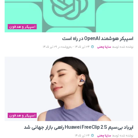
اسپیکر و هدفون
اسپیکر هوشمند OpenAI در راه است
نوشته شده توسط
ساینا چمنی
24 تیر 1405 - به‌روزشده در 29 تیر 1405
اسپیکر و هدفون
ایرباد بی‌سیم Huawei FreeClip 2 S راهی بازار جهانی شد
نوشته شده توسط
ساینا چمنی
24 تیر 1405