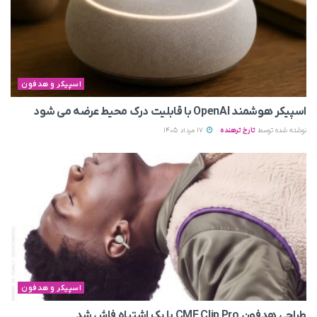
اسپیکر و هدفون
اسپیکر هوشمند OpenAI با قابلیت درک محیط عرضه می‌ شود
نوشته شده توسط
تارخ ترهنده
17 مرداد 1405
اسپیکر و هدفون
طراحی هدفون CMF Clip Pro با یک اشتباه فاش شد