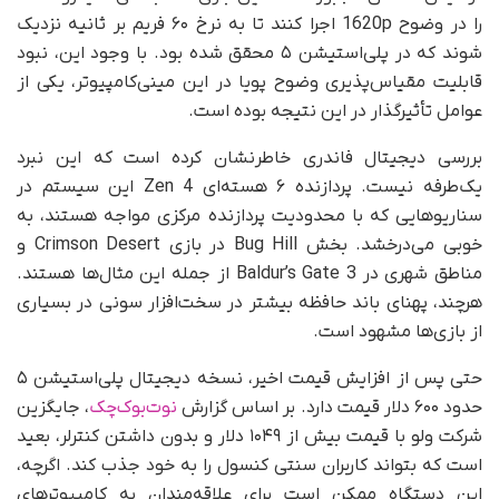
را در وضوح 1620p اجرا کنند تا به نرخ ۶۰ فریم بر ثانیه نزدیک
شوند که در پلی‌استیشن ۵ محقق شده بود. با وجود این، نبود
قابلیت مقیاس‌پذیری وضوح پویا در این مینی‌کامپیوتر، یکی از
عوامل تأثیرگذار در این نتیجه بوده است.
بررسی دیجیتال فاندری خاطرنشان کرده است که این نبرد
یک‌طرفه نیست. پردازنده ۶ هسته‌ای Zen 4 این سیستم در
سناریوهایی که با محدودیت پردازنده مرکزی مواجه هستند، به
خوبی می‌درخشد. بخش Bug Hill در بازی Crimson Desert و
مناطق شهری در Baldur’s Gate 3 از جمله این مثال‌ها هستند.
هرچند، پهنای باند حافظه بیشتر در سخت‌افزار سونی در بسیاری
از بازی‌ها مشهود است.
حتی پس از افزایش قیمت اخیر، نسخه دیجیتال پلی‌استیشن ۵
حدود ۶۰۰ دلار قیمت دارد. بر اساس گزارش
نوت‌بوک‌چک
، جایگزین
شرکت ولو با قیمت بیش از ۱۰۴۹ دلار و بدون داشتن کنترلر، بعید
است که بتواند کاربران سنتی کنسول را به خود جذب کند. اگرچه،
این دستگاه ممکن است برای علاقه‌مندان به کامپیوترهای