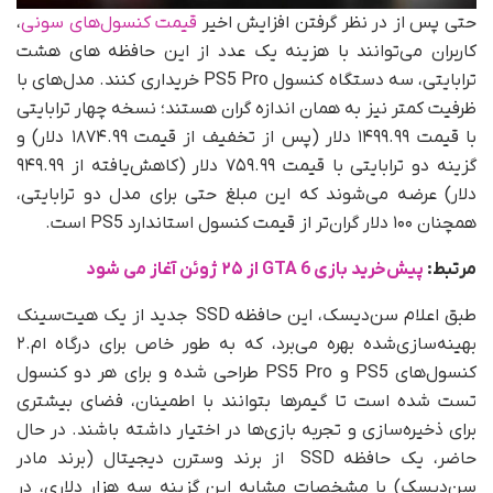
حتی پس از در نظر گرفتن افزایش اخیر
قیمت کنسول‌های سونی
،
کاربران می‌توانند با هزینه یک عدد از این حافظه های هشت
ترابایتی، سه دستگاه کنسول PS5 Pro خریداری کنند. مدل‌های با
ظرفیت کمتر نیز به همان اندازه گران هستند؛ نسخه چهار ترابایتی
با قیمت ۱۴۹۹.۹۹ دلار (پس از تخفیف از قیمت ۱۸۷۴.۹۹ دلار) و
گزینه دو ترابایتی با قیمت ۷۵۹.۹۹ دلار (کاهش‌یافته از ۹۴۹.۹۹
دلار) عرضه می‌شوند که این مبلغ حتی برای مدل دو ترابایتی،
همچنان ۱۰۰ دلار گران‌تر از قیمت کنسول استاندارد PS5 است.
مرتبط:
پیش‌‌خرید بازی GTA 6 از ۲۵ ژوئن آغاز می‌‌ شود
طبق اعلام سن‌دیسک، این حافظه SSD جدید از یک هیت‌سینک
بهینه‌سازی‌شده بهره می‌برد، که به‌ طور خاص برای درگاه ام.۲
کنسول‌های PS5 و PS5 Pro طراحی شده و برای هر دو کنسول
تست شده است تا گیمرها بتوانند با اطمینان، فضای بیشتری
برای ذخیره‌سازی و تجربه بازی‌ها در اختیار داشته باشند. در حال
حاضر، یک حافظه SSD از برند وسترن دیجیتال (برند مادر
سن‌دیسک) با مشخصات مشابه این گزینه سه هزار دلاری، در