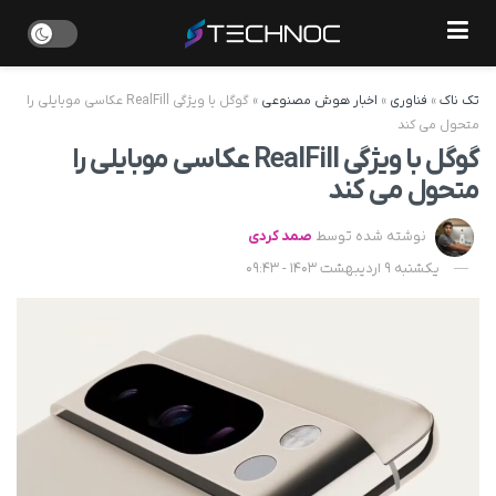
تک ناک
»
فناوری
»
اخبار هوش مصنوعی
»
گوگل با ویژگی RealFill عکاسی موبایلی را
متحول می کند
گوگل با ویژگی RealFill عکاسی موبایلی را
متحول می کند
نوشته شده توسط
صمد کردی
یکشنبه 9 اردیبهشت 1403 - 09:43