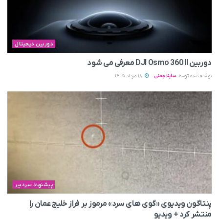
دوربین دیجیتال
دوربین DJI Osmo 360 II معرفی می‌ شود
نوشته شده توسط
ساینا چمنی
18 مرداد 1405
پیشنهاد سردبیر
پنتاگون ویدیوی «گوی های سرد» مرموز بر فراز خلیج عمان را
منتشر کرد + ویدیو