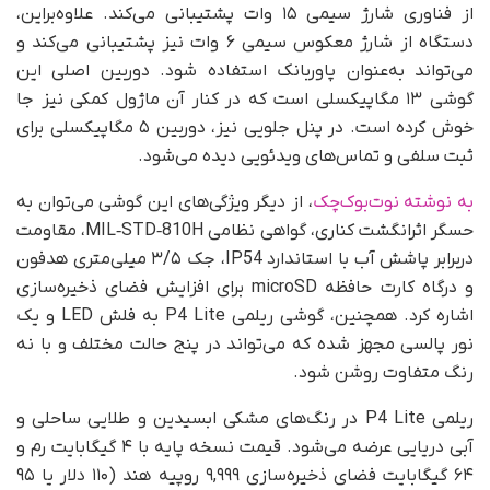
از فناوری شارژ سیمی ۱۵ وات پشتیبانی می‌کند. علاوه‌بر‌این،
دستگاه از شارژ معکوس سیمی ۶ وات نیز پشتیبانی می‌کند و
می‌تواند به‌عنوان پاوربانک استفاده شود. دوربین اصلی این
گوشی ۱۳ مگاپیکسلی است که در کنار آن ماژول کمکی نیز جا
خوش کرده است. در پنل جلویی نیز، دوربین ۵ مگاپیکسلی برای
ثبت سلفی و تماس‌های ویدئویی دیده می‌شود.
به نوشته نوت‌بوک‌چک
، از دیگر ویژگی‌های این گوشی می‌توان به
حسگر اثرانگشت کناری، گواهی نظامی MIL‑STD‑810H، مقاومت
دربرابر پاشش آب با استاندارد IP54، جک ۳/۵ میلی‌متری هدفون
و درگاه کارت حافظه microSD برای افزایش فضای ذخیره‌سازی
اشاره کرد. همچنین، گوشی ریلمی P4 Lite به فلش LED و یک
نور پالسی مجهز شده که می‌تواند در پنج حالت مختلف و با نه
رنگ متفاوت روشن شود.
ریلمی P4 Lite در رنگ‌های مشکی ابسیدین و طلایی ساحلی و
آبی دریایی عرضه می‌شود. قیمت نسخه پایه با ۴ گیگابایت رم و
۶۴ گیگابایت فضای ذخیره‌سازی ۹,۹۹۹ روپیه هند (۱۱۰ دلار یا ۹۵