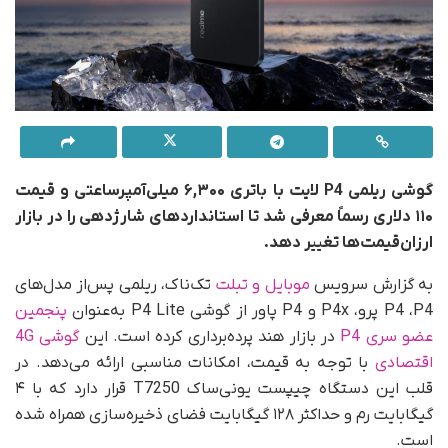
گوشی ریلمی P4 لایت با باتری ۶,۳۰۰ میلی‌آمپرساعتی و قیمت
۱۱۰ دلاری رسماً معرفی شد تا استانداردهای شارژدهی را در بازار
ارزان‌قیمت‌ها تغییر دهد.
به گزارش سرویس
موبایل و تبلت
تک‌ناک، ریلمی پس‌از مدل‌های
P4 ،P4 پرو، P4x و P4 پاور از گوشی P4 Lite به‌عنوان
پنجمین
عضو سری P4
در بازار هند پرده‌برداری کرده است. این
گوشی 4G
اقتصادی
با توجه به قیمت، امکانات مناسبی ارائه می‌دهد. در
قلب این دستگاه چیپست یونی‌ساک T7250 قرار دارد که با ۴
گیگابایت رم و حداکثر ۱۲۸ گیگابایت فضای ذخیره‌سازی همراه شده
است.