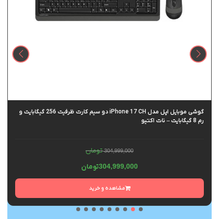
گوشی موبایل اپل مدل iPhone 17 CH دو سیم کارت ظرفیت 256 گیگابایت و
رم 8 گیگابایت – نات اکتیو
تومان
304,999,000
304,999,000
تومان
مشاهده و خرید