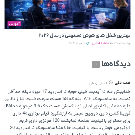
آموزش
بهترین شغل های هوش مصنوعی در سال ۲۰۲۶
نوشته شده توسط
فاطمه امامی
16 مرداد 1405
دیدگاه‌ها
1
ممد قلی
1 سال پیش
خداییش سه تا آپدیت خیلی خوبه تا اندروید 17 میره دیگه حدآقل
نصبت به سامسونگ A16 اینه که 5G هست سرعت فست شارژ بالایی
داره مطمئنی آداپتور اصلی تو باکسش هست جک 3.5 میخوره محافظ
گوریلا گلس داری دوربین مجهز به لرزشگیره فیلم برداری 4k داری
برای محتوای باکیفیت صفحه نمایشت 120 هرتزی داری فریم
آلونیومی خوش دست با کیفیت حالا مثلا سامسونگ تا اندروید 20
میره بعدش قدیمی نمیشه اصلا رو اندروید 18 به زور میاد اگه