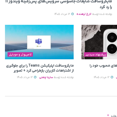
مایکروسافت شایعات جاسوسی سرویس‌های پس‌زمینه ویندوز ۱۱
را رد کرد
نوشته شده توسط
تارخ ترهنده
12 مرداد 1405
پیشنهاد سردبیر
کامپیوتر و موبایل
ای محبوب خود را
مایکروسافت اپلیکیشن Teams را برای جلوگیری
از اشتباهات کاربران بازطراحی کرد + تصویر
12 مرداد 1405
نوشته شده توسط
ساینا چمنی
12 مرداد 1405
*
‌اند