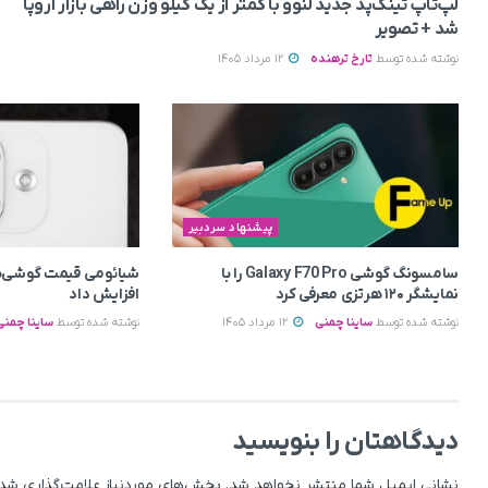
لپ‌تاپ تینک‌پد جدید لنوو با کمتر از یک کیلو وزن راهی بازار اروپا
شد + تصویر
نوشته شده توسط
تارخ ترهنده
12 مرداد 1405
پیشنهاد سردبیر
سامسونگ گوشی Galaxy F70 Pro را با
شیائومی قیمت گوشی‌ه
نمایشگر ۱۲۰ هرتزی معرفی کرد
افزایش داد
نوشته شده توسط
ساینا چمنی
12 مرداد 1405
نوشته شده توسط
ساینا چمنی
دیدگاهتان را بنویسید
نشانی ایمیل شما منتشر نخواهد شد.
بخش‌های موردنیاز علامت‌گذاری شده