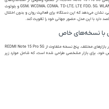
طبق اطلاعات منتشرشده توسط سازمان CMIIT، گوشی REDMI Note 15 Pro 5G از گستره‌ وسیعی از استانداردهای
ارتباطی پشتیبانی می‌کند. این استانداردها شامل GSM، WCDMA، CDMA، TD-LTE، LTE FDD، 5G، WLAN و بلوتوث
 نشان می‌دهد که این دستگاه برای فعالیت روان و بدون اختلال
صد دارد با این مدل، حضور جهانی خود را تقویت کند.
ی با نسخه‌های خاص
شرکت شیائومی برای بهینه‌سازی توزیع این گوشی در بازارهای مختلف، پنج نسخه متفاوت از REDMI Note 15 Pro 5G
 خود، برای بازار مشخصی طراحی شده است، که شامل موارد زیر