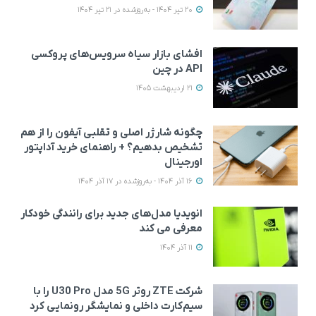
20 تیر 1404 - به‌روزشده در 21 تیر 1404
افشای بازار سیاه سرویس‌های پروکسی
API در چین
21 اردیبهشت 1405
چگونه شارژر اصلی و تقلبی آیفون را از هم
تشخیص بدهیم؟ + راهنمای خرید آداپتور
اورجینال
16 آذر 1404 - به‌روزشده در 17 آذر 1404
انویدیا مدل‌های جدید برای رانندگی خودکار
معرفی می کند
11 آذر 1404
شرکت ZTE روتر 5G مدل U30 Pro را با
سیم‌کارت داخلی و نمایشگر رونمایی کرد