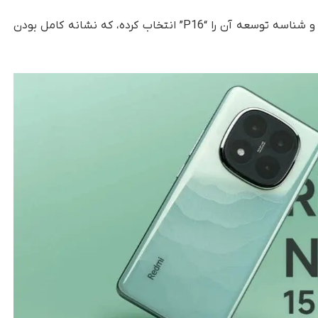
شرکت شیائومی نام رمز داخلی این پروژه را “lapis” و شناسه توسعه آن را “P16” انتخاب کرده، که نشانه‌ کامل بودن