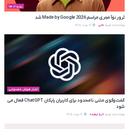
رویداد ها
ترور نوآ مجری مراسم Made by Google 2026 شد
نوشته شده توسط
مانی
17 مرداد 1405
اخبار هوش مصنوعی
گفت‌وگوی متنی نامحدود برای کاربران رایگان ChatGPT فعال می
شود
نوشته شده توسط
تارخ ترهنده
17 مرداد 1405