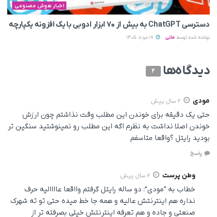
اخبار هوش مصنوعی
دسترسی ChatGPT به بیش از ۷۰ ابزار ادوبی با یک افزونه یکپارچه
نوشته شده توسط
مانی
17 مرداد 1405
دیدگاه‌ها
2
مودی
2 سال پیش
حتی یک دقیقه برای خوندن این مطلب وقت نذاشتم چون ارزش
خوندن اصلا نداشت به نظرم اگه این مطلب رو نمینوشتید سنگین تر
بودید رایتل ؟واقعا متاسفم
پاسخ
وطن پرست
2 سال پیش
خطاب به “مودی”: دو ساله رایتل گرفتم وااقعا عاااالیه حرف
نداره هم اینترنتش عالیه و همه جا خط میده حتی تو ته شهرک
صنعتی و جاده و هم تعرفه اینترنتش خیلی بصرفته تر از