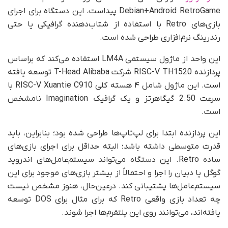
Debian+Android RetroGame پیداست، این دستگاه برای اجرای
بازی‌های Retro با استفاده از شتاب‌دهنده گرافیکی یا حتی
رندرینگ نرم‌افزاری طراحی شده است.
این واحد از ماژول سیستمی LM4A استفاده می‌کند که بر‌اساس
پردازنده RISC-V TH1520 شرکت T-Head Alibaba توسعه یافته
است. این ماژول شامل ۴ هسته کلی RISC-V Xuantie C910 با
سرعت 2.50 گیگاهرتز و یک گرافیک Imagination نامشخص
است.
این پردازنده ابتدا برای لپ‌تاپ‌ها طراحی شده بود؛ بنابراین، باید
قدرت متوسطی داشته باشد؛ البته حداقل برای اجرای بازی‌های
ساده Retro. این دستگاه می‌تواند سیستم‌عامل‌های اندروید
گوگل یا دبیان را اجرا و احتمالاً از بیشتر بازی‌های موجود برای این
سیستم‌عامل‌ها پشتیبانی کند. در‌عین‌حال، هنوز مشخص نیست
چه تعداد بازی واقعی Retro که برای مثال برای DOS توسعه
یافته‌اند، می‌توانند روی این پلتفرم‌ها اجرا شوند.