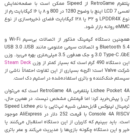
پلتفرم RetroGame از Sipeed ممکن است با صفحه‌نمایش
لمسی LCD 7 اینچ با وضوح 1280 در 800 و ۸ یا ۱۶ گیگابایت رم از
نوع LPDDR4X و ۳۲ یا ۱۲۸ گیگابایت فضای ذخیره‌سازی از نوع
eMMC روانه بازار شود.
همچنین دستگاه گیمینگ مذکور از اتصالات بی‌سیم Wi-Fi و
Bluetooth 5.4 و اتصالات سیمی متنوعی مانند USB 3.0 ،‌USB
3.0 Type-C ،‌GbE و جک هدفون 3.5 میلی‌متری بهره می‌برد. وزن
این دستگاه 490 گرم است که بسیار کمتر از وزن
Steam Deck
شرکت Valve است؛ اگرچه بسیاری از این تفاوت احتمالاً ناشی از
سیستم خنک‌کننده و باتری استفاده‌شده در استیم دک است.
Lichee Pocket 4A پلتفرمی RetroGame 4A است که می‌توان
آن را پیش‌خرید کرد؛ اما قیمتش مشخص نیست. در همین حال،
ترمینال لینوکس قابل‌حملی شبیه لپ‌تاپی با نام Sipeed Lichee
Console 4A RISCV با قیمت 252 دلار در AliExpress موجود
است. باید ببینیم که کاربران از این دستگاه استقبال می‌کنند یا
خیر و این دستگاه چگونه بازی‌ها را مدیریت می‌کند و عمر باتری