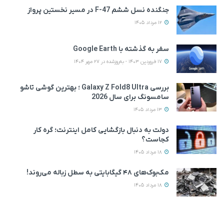
جنگنده نسل ششم F-47 در مسیر نخستین پرواز
12 مرداد 1405
سفر به گذشته با Google Earth
17 فروردین 1403 - به‌روزشده در 27 مهر 1404
بررسی Galaxy Z Fold8 Ultra ؛ بهترین گوشی تاشو
سامسونگ برای سال 2026
13 مرداد 1405
دولت به دنبال بازگشایی کامل اینترنت؛ گره کار
کجاست؟
18 مرداد 1405
مک‌بوک‌های ۴۸ گیگابایتی به سطل زباله می‌روند!
18 مرداد 1405