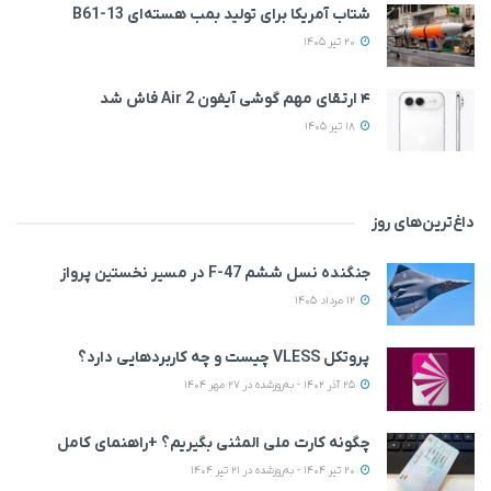
شتاب آمریکا برای تولید بمب هسته‌ای B61-13
20 تیر 1405
۴ ارتقای مهم گوشی آیفون Air 2 فاش شد
18 تیر 1405
داغ‌ترین‌های روز
جنگنده نسل ششم F-47 در مسیر نخستین پرواز
12 مرداد 1405
پروتکل VLESS چیست و چه کاربردهایی دارد؟
25 آذر 1402 - به‌روزشده در 27 مهر 1404
چگونه کارت ملی المثنی بگیریم؟ +راهنمای کامل
20 تیر 1404 - به‌روزشده در 21 تیر 1404