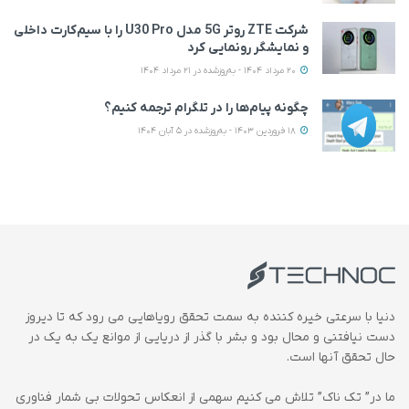
شرکت ZTE روتر 5G مدل U30 Pro را با سیم‌کارت داخلی
و نمایشگر رونمایی کرد
20 مرداد 1404 - به‌روزشده در 21 مرداد 1404
چگونه پیام‌ها را در تلگرام ترجمه کنیم؟
18 فروردین 1403 - به‌روزشده در 5 آبان 1404
دنیا با سرعتی خیره کننده به سمت تحقق رویاهایی می رود که تا دیروز
دست نیافتنی و محال بود و بشر با گذر از دریایی از موانع یک به یک در
حال تحقق آنها است.
ما در” تک ناک” تلاش می کنیم سهمی از انعکاس تحولات بی شمار فناوری