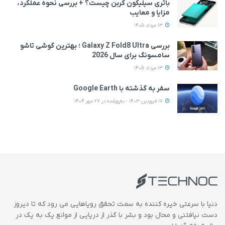
باتری سیلیکون کربن چیست؟ + بررسی نحوه عملکرد،
مزایا و معایب
13 مرداد 1405
بررسی Galaxy Z Fold8 Ultra ؛ بهترین گوشی تاشو
سامسونگ برای سال 2026
13 مرداد 1405
سفر به گذشته با Google Earth
17 فروردین 1403 - به‌روزشده در 27 مهر 1404
دنیا با سرعتی خیره کننده به سمت تحقق رویاهایی می رود که تا دیروز
دست نیافتنی و محال بود و بشر با گذر از دریایی از موانع یک به یک در