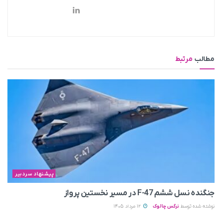
مطالب
مرتبط
پیشنهاد سردبیر
جنگنده نسل ششم F-47 در مسیر نخستین پرواز
نوشته شده توسط
نرگس چالوک
12 مرداد 1405