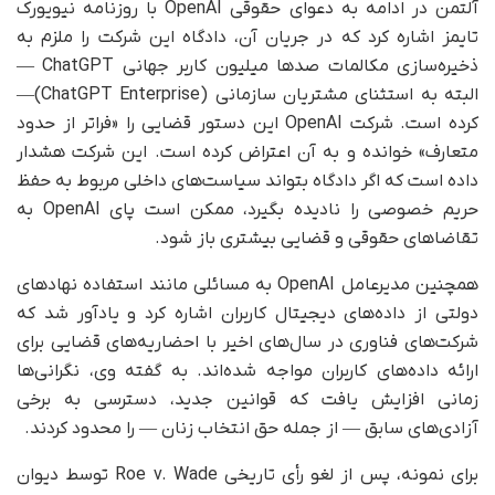
آلتمن در ادامه به دعوای حقوقی OpenAI با روزنامه نیویورک
تایمز اشاره کرد که در جریان آن، دادگاه این شرکت را ملزم به
ذخیره‌سازی مکالمات صدها میلیون کاربر جهانی ChatGPT —
البته به استثنای مشتریان سازمانی (ChatGPT Enterprise)—
کرده است. شرکت OpenAI این دستور قضایی را «فراتر از حدود
متعارف» خوانده و به آن اعتراض کرده است. این شرکت هشدار
داده است که اگر دادگاه بتواند سیاست‌های داخلی مربوط به حفظ
حریم خصوصی را نادیده بگیرد، ممکن است پای OpenAI به
تقاضاهای حقوقی و قضایی بیشتری باز شود.
همچنین مدیرعامل OpenAI به مسائلی مانند استفاده نهادهای
دولتی از داده‌های دیجیتال کاربران اشاره کرد و یادآور شد که
شرکت‌های فناوری در سال‌های اخیر با احضاریه‌های قضایی برای
ارائه داده‌های کاربران مواجه شده‌اند. به گفته وی، نگرانی‌ها
زمانی افزایش یافت که قوانین جدید، دسترسی به برخی
آزادی‌های سابق — از جمله حق انتخاب زنان — را محدود کردند.
برای نمونه، پس از لغو رأی تاریخی Roe v. Wade توسط دیوان