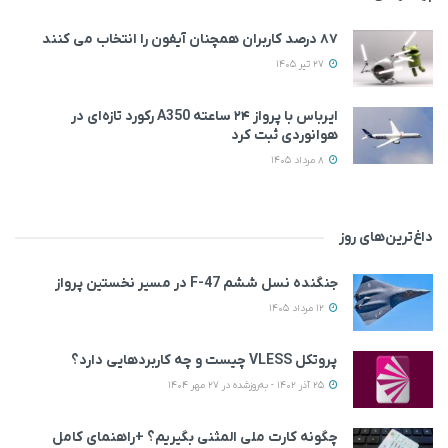
۸۷ درصد کاربران همچنان آیفون را انتخاب می‌ کنند
27 تیر 1405
ایرباس با پرواز ۲۴ ساعته A350 رکورد تازه‌ای در
هوانوردی ثبت کرد
8 مرداد 1405
داغ‌ترین‌های روز
جنگنده نسل ششم F-47 در مسیر نخستین پرواز
12 مرداد 1405
پروتکل VLESS چیست و چه کاربردهایی دارد؟
25 آذر 1402 - به‌روزشده در 27 مهر 1404
چگونه کارت ملی المثنی بگیریم؟ +راهنمای کامل