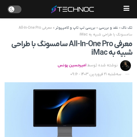
تک ناک
»
نقد و بررسی
»
بررسی لپ تاپ و کامپیوتر
»
معرفی All-In-One Pro
سامسونگ با طراحی شبیه به iMac
معرفی All-In-One Pro سامسونگ با طراحی
شبیه به iMac
نوشته شده توسط
امیرحسین یونس
سه‌شنبه 21 فروردین 1403 - 09:16