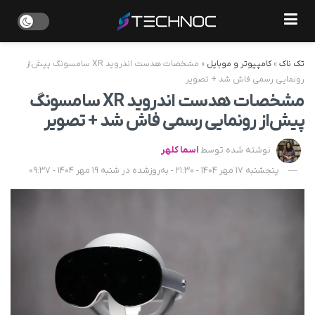
تک ناک
»
کامپیوتر و موبایل
»
مشخصات هدست اندروید XR سامسونگ پیش‌از
رونمایی رسمی فاش شد + تصویر
مشخصات هدست اندروید XR سامسونگ
پیش‌از رونمایی رسمی فاش شد + تصویر
نوشته شده توسط
اسما کلهر
پنجشنبه 17 مهر 1404 - 21:30 - به‌روزشده در شنبه 19 مهر 1404 - 09:37