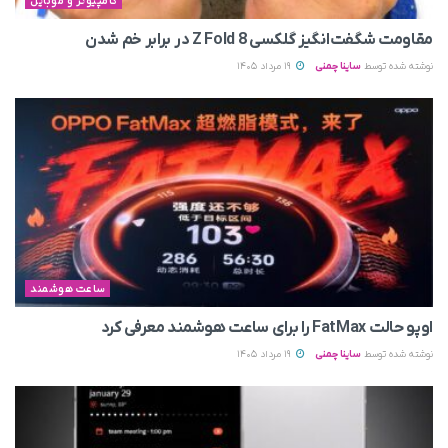
کامپیوتر و موبایل
مقاومت شگفت‌انگیز گلکسی Z Fold 8 در برابر خم شدن
نوشته شده توسط
ساینا چمنی
19 مرداد 1405
ساعت هوشمند
اوپو حالت FatMax را برای ساعت هوشمند معرفی کرد
نوشته شده توسط
ساینا چمنی
19 مرداد 1405