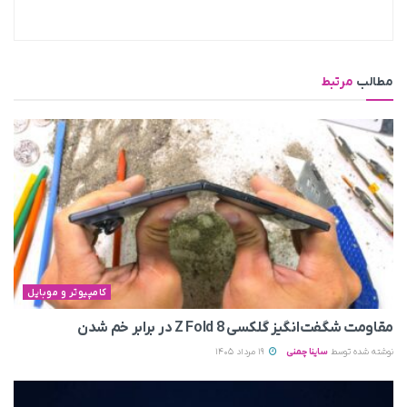
مطالب
مرتبط
کامپیوتر و موبایل
مقاومت شگفت‌انگیز گلکسی Z Fold 8 در برابر خم شدن
نوشته شده توسط
ساینا چمنی
19 مرداد 1405