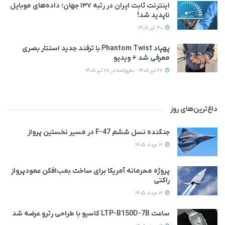
اینترنت ثابت ایران در رتبه ۱۳۷ جهان؛ داده‌های موبایل
ناپدید شد!
30 تیر 1405
پهپاد Phantom Twist با ترفند جدید استتار بصری
معرفی شد + ویدیو
27 تیر 1405 - به‌روزشده در 28 تیر 1405
داغ‌ترین‌های روز
جنگنده نسل ششم F-47 در مسیر نخستین پرواز
12 مرداد 1405
پروژه محرمانه آمریکا برای ساخت بمب‌افکن عمودپرواز
راکتی
12 مرداد 1405
ساعت LTP-B150D-7B کاسیو با طراحی رترو عرضه شد