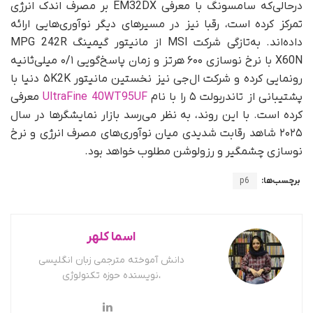
در‌حالی‌که سامسونگ با معرفی EM32DX بر مصرف اندک انرژی
تمرکز کرده است، رقبا نیز در مسیرهای دیگر نوآوری‌هایی ارائه
داده‌اند. به‌تازگی شرکت MSI از مانیتور گیمینگ MPG 242R
X60N با نرخ نوسازی ۶۰۰ هرتز و زمان پاسخ‌گویی ۰/۱ میلی‌ثانیه
رونمایی کرده و شرکت ال‌جی نیز نخستین مانیتور ۵K2K دنیا با
پشتیبانی از تاندربولت ۵ را با نام
UltraFine 40WT95UF
معرفی
کرده است. با این روند، به‌ نظر می‌رسد بازار نمایشگرها در سال
۲۰۲۵ شاهد رقابت شدیدی میان نوآوری‌های مصرف انرژی و نرخ
نوسازی چشمگیر و رزولوشن مطلوب خواهد بود.
برچسب‌ها:
p6
اسما کلهر
دانش آموخته مترجمی زبان انگلیسی
،نویسنده حوزه تکنولوژی