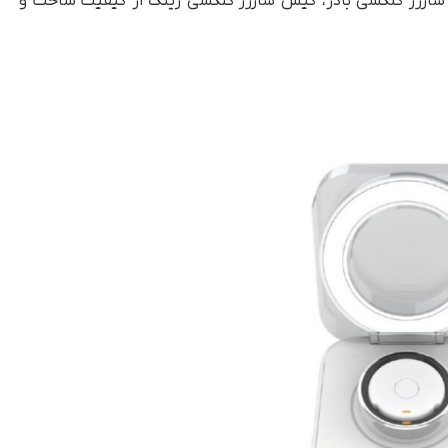
یس شارژر گلکسی بادز، کیس شارژر گلکسی رینگ از کیفیت ساخت و