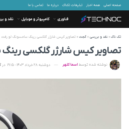
صفحه اصلی
همه اخبار
تبلیغات تکناک
درباره ما
تماس با ما
فناوری
کامپیوتر و موبایل
نقد و بر
تک ناک
»
نقد و بررسی
»
گجت
»
تصاویر کیس شارژر گلکسی رینگ سامسونگ لو رفت
تصاویر کیس شارژر گلکسی رینگ 
نوشته شده توسط
اسما کلهر
دوشنبه 28 خرداد 1403 - 19:15
در
گ