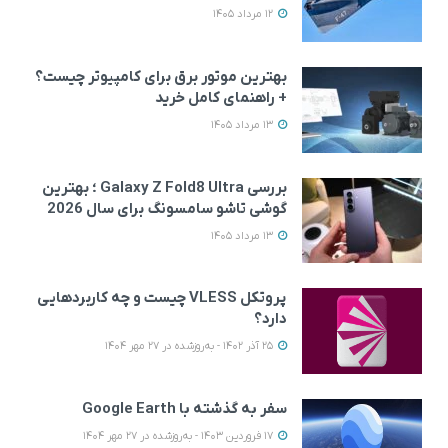
12 مرداد 1405
بهترین موتور برق برای کامپیوتر چیست؟
+ راهنمای کامل خرید
13 مرداد 1405
بررسی Galaxy Z Fold8 Ultra ؛ بهترین
گوشی تاشو سامسونگ برای سال 2026
13 مرداد 1405
پروتکل VLESS چیست و چه کاربردهایی
دارد؟
25 آذر 1402 - به‌روزشده در 27 مهر 1404
سفر به گذشته با Google Earth
17 فروردین 1403 - به‌روزشده در 27 مهر 1404