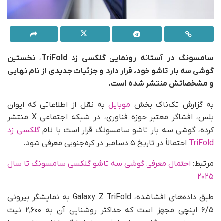
سامسونگ در آستانه رونمایی گلکسی زد TriFold
،
نخستین
گوشی سه‌ بار تا‌شو خود، قرار دارد و جزئیات جدیدی از نام نهایی
و مشخصاتش منتشر شده است.
به گزارش تک‌ناک بخش
موبایل
به نقل از اطلاعاتی که ایوان
بلس، افشاگر معتبر حوزه فناوری، در شبکه اجتماعی X منتشر
کرده، گوشی سه بار تاشو سامسونگ قرار است با نام
گلکسی زد
TriFold
احتمالاً در تاریخ ۵ دسامبر در کره‌جنوبی معرفی شود.
مرتبط:
احتمال معرفی گوشی سه تاشو گلکسی سامسونگ تا سال
۲۰۲۵
طبق داده‌های افشاشده، Galaxy Z TriFold به نمایشگر بیرونی
۶/۵ اینچی مجهز است که حداکثر روشنایی آن به ۲,۶۰۰ نیت