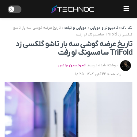
تک ناک
»
کامپیوتر و موبایل
»
موبایل و تبلت
»
تاریخ عرضه گوشی سه بار تاشو
گلکسی زد TriFold سامسونگ لو رفت
تاریخ عرضه گوشی سه بار تاشو گلکسی زد
TriFold سامسونگ لو رفت
نوشته شده توسط
امیرحسین یونس
پنجشنبه 22 آبان 1404 - 18:25