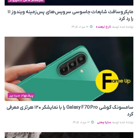
سیستم عامل کامپیوتر
مایکروسافت شایعات جاسوسی سرویس‌های پس‌زمینه ویندوز ۱۱
را رد کرد
نوشته شده توسط
تارخ ترهنده
12 مرداد 1405
پیشنهاد سردبیر
سامسونگ گوشی Galaxy F70 Pro را با نمایشگر ۱۲۰ هرتزی معرفی
کرد
نوشته شده توسط
ساینا چمنی
12 مرداد 1405