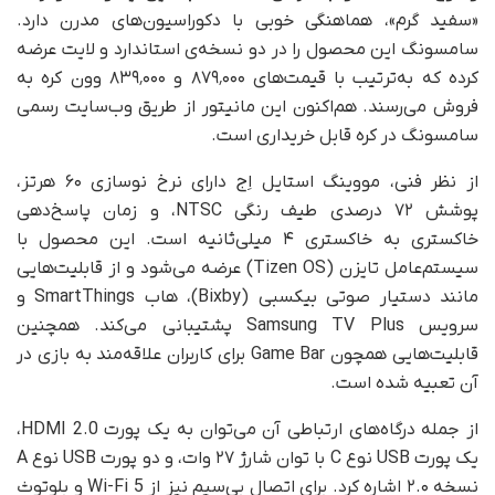
«سفید گرم»، هماهنگی خوبی با دکوراسیون‌های مدرن دارد.
سامسونگ این محصول را در دو نسخه‌ی استاندارد و لایت عرضه
کرده که به‌ترتیب با قیمت‌های ۸۷۹٬۰۰۰ و ۸۳۹٬۰۰۰ وون کره به
فروش می‌رسند. هم‌اکنون این مانیتور از طریق وب‌سایت رسمی
سامسونگ در کره قابل خریداری است.
از نظر فنی، مووینگ استایل اِج دارای نرخ نوسازی ۶۰ هرتز،
پوشش ۷۲ درصدی طیف رنگی NTSC، و زمان پاسخ‌دهی
خاکستری به خاکستری ۴ میلی‌ثانیه است. این محصول با
سیستم‌عامل تایزن (Tizen OS) عرضه می‌شود و از قابلیت‌هایی
مانند دستیار صوتی بیکسبی (Bixby)، هاب SmartThings و
سرویس Samsung TV Plus پشتیبانی می‌کند. همچنین
قابلیت‌هایی همچون Game Bar برای کاربران علاقه‌مند به بازی در
آن تعبیه شده است.
از جمله درگاه‌های ارتباطی آن می‌توان به یک پورت HDMI 2.0،
یک پورت USB نوع C با توان شارژ ۲۷ وات، و دو پورت USB نوع A
نسخه ۲.۰ اشاره کرد. برای اتصال بی‌سیم نیز از Wi-Fi 5 و بلوتوث