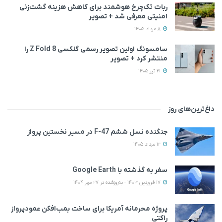
ربات تک‌چرخ هوشمند برای کاهش هزینه گشت‌زنی
امنیتی معرفی شد + تصویر
8 مرداد 1405
سامسونگ اولین تصویر رسمی گلکسی Z Fold 8 را
منتشر کرد + تصویر
21 تیر 1405
داغ‌ترین‌های روز
جنگنده نسل ششم F-47 در مسیر نخستین پرواز
12 مرداد 1405
سفر به گذشته با Google Earth
17 فروردین 1403 - به‌روزشده در 27 مهر 1404
پروژه محرمانه آمریکا برای ساخت بمب‌افکن عمودپرواز
راکتی