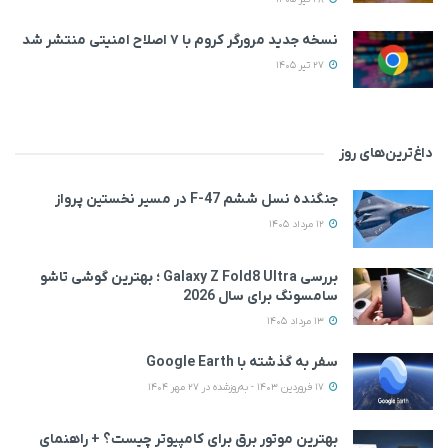
نسخه جدید مرورگر کروم با ۷ اصلاح امنیتی منتشر شد
27 تیر 1405
داغ‌ترین‌های روز
جنگنده نسل ششم F-47 در مسیر نخستین پرواز
12 مرداد 1405
بررسی Galaxy Z Fold8 Ultra ؛ بهترین گوشی تاشو
سامسونگ برای سال 2026
13 مرداد 1405
سفر به گذشته با Google Earth
17 فروردین 1403 - به‌روزشده در 27 مهر 1404
بهترین موتور برق برای کامپیوتر چیست؟ + راهنمای