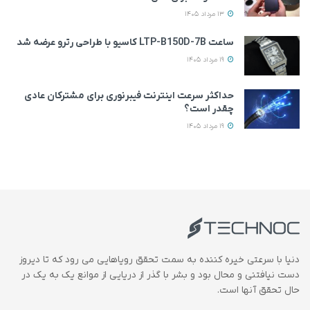
13 مرداد 1405
ساعت LTP-B150D-7B کاسیو با طراحی رترو عرضه شد
19 مرداد 1405
حداکثر سرعت اینترنت فیبرنوری برای مشترکان عادی
چقدر است؟
19 مرداد 1405
دنیا با سرعتی خیره کننده به سمت تحقق رویاهایی می رود که تا دیروز
دست نیافتنی و محال بود و بشر با گذر از دریایی از موانع یک به یک در
حال تحقق آنها است.