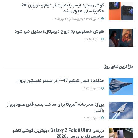
گوشی جدید ایسر با نمایشگر دوم و دوربین ۶۴
مگاپیکسلی معرفی شد
21 تیر 1405 - به‌روزشده در 22 تیر 1405
هوش مصنوعی به «روح دیجیتال» تبدیل می‌ شود
1 مرداد 1405
داغ‌ترین‌های روز
جنگنده نسل ششم F-47 در مسیر نخستین پرواز
12 مرداد 1405
پروژه محرمانه آمریکا برای ساخت بمب‌افکن عمودپرواز
راکتی
12 مرداد 1405
بررسی Galaxy Z Fold8 Ultra ؛ بهترین گوشی تاشو
سامسونگ برای سال 2026