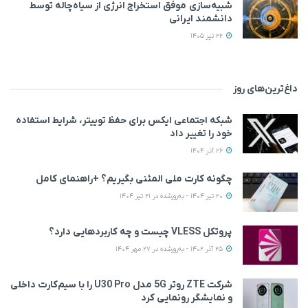
شبیه‌سازی موفق استخراج انرژی از سیاه‌چاله توسط
دانشمند ایرانی
22 تیر 1405
داغ‌ترین‌های روز
شبکه اجتماعی ایکس برای حفظ توییتر، شرایط استفاده
خود را تغییر داد
26 آذر 1404
چگونه کارت ملی المثنی بگیریم؟ +راهنمای کامل
20 تیر 1404 - به‌روزشده در 21 تیر 1404
پروتکل VLESS چیست و چه کاربردهایی دارد؟
25 آذر 1402 - به‌روزشده در 27 مهر 1404
شرکت ZTE روتر 5G مدل U30 Pro را با سیم‌کارت داخلی
و نمایشگر رونمایی کرد