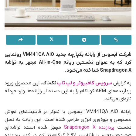
شرکت ایسوس از رایانه یکپارچه جدید VM441QA AiO رونمایی
کرد که به‌ عنوان نخستین رایانه All-in-One مجهز به تراشه
Snapdragon X شناخته می‌شود.
به گزارش
سرویس کامپیوتر و لپ تاپ
تک‌ناک
، این محصول ورود
پردازنده‌های ARM کوالکام را به این دسته از رایانه‌ها وارد مرحله
تازه‌ای می‌کند.
رایانه VM441QA AiO ایسوس با تمرکز بر قابلیت‌های هوش
مصنوعی و بهره‌وری انرژی طراحی شده است. این رایانه به نسل
نخست
پردازنده Snapdragon X
مجهز شده است؛ تراشه‌ای
هشت‌هسته‌ای با فرکانس ۲.۹۷ گیگاهرتز که در کنار پردازنده