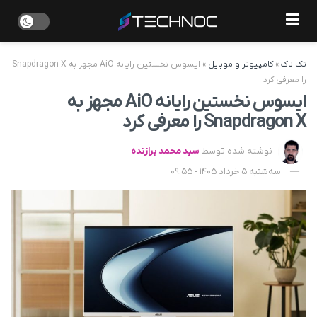
تک ناک
»
کامپیوتر و موبایل
»
ایسوس نخستین رایانه AiO مجهز به Snapdragon X
را معرفی کرد
ایسوس نخستین رایانه AiO مجهز به
Snapdragon X را معرفی کرد
نوشته شده توسط
سید محمد برازنده
سه‌شنبه 5 خرداد 1405 - 09:55