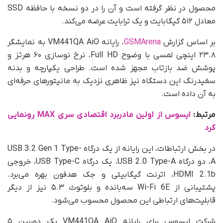
محصول در نظر گرفته است و آن را در دو نسخه با حافظه SSD
معادل ۵۱۲ گیگابایت و یک ترابایت عرضه می‌کند.
بر اساس گزارش
GSMArena
، رایانه VM441QA AiO به نمایشگر
۲۳.۸ اینچی لمسی با وضوح Full HD، نرخ نوسازی ۶۰ هرتز و
پوشش ضد بازتاب مجهز شده است. طراحی یکپارچه و بدنه
سفیدرنگ این دستگاه نیز ظاهری نزدیک به مانیتورهای حرفه‌ای
به آن داده است.
مرتبط:
ایسوس از اولین مادربرد اقتصادی سری MAX رونمایی
کرد
در بخش ارتباطات، این رایانه از یک درگاه USB 3.2 Gen 1 Type-
A، دو درگاه USB 2.0 Type-A، یک درگاه USB Type-C، خروجی
HDMI 2.1b، اترنت گیگابیتی و جک هدفون بهره می‌برد.
پشتیبانی از Wi-Fi 6E سه‌بانده و بلوتوث ۵.۳ نیز از دیگر
قابلیت‌های ارتباطی این محصول محسوب می‌شود.
شرکت ایسوس برای رایانه VM441QA AiO یک دوربین ۵