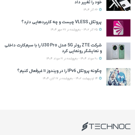
خود را تغییر داد
26 آذر 1404
پروتکل VLESS چیست و چه کاربردهایی دارد؟
25 آذر 1402 - به‌روزشده در 27 مهر 1404
شرکت ZTE روتر 5G مدل U30 Pro را با سیم‌کارت داخلی
و نمایشگر رونمایی کرد
20 مرداد 1404 - به‌روزشده در 21 مرداد 1404
چگونه پروتکل IPv6 را در ویندوز ۱۱ غیرفعال کنیم؟
14 اردیبهشت 1402 - به‌روزشده در 17 آبان 1404