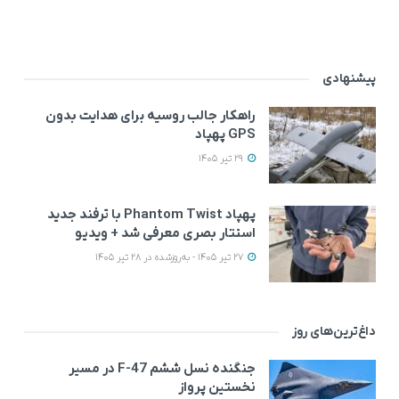
پیشنهادی
راهکار جالب روسیه برای هدایت بدون
GPS پهپاد
29 تیر 1405
پهپاد Phantom Twist با ترفند جدید
استتار بصری معرفی شد + ویدیو
27 تیر 1405 - به‌روزشده در 28 تیر 1405
داغ‌ترین‌های روز
جنگنده نسل ششم F-47 در مسیر
نخستین پرواز