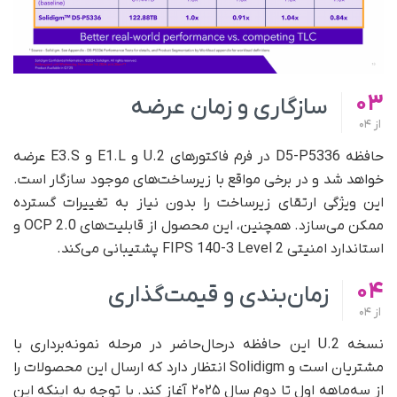
03
سازگاری و زمان عرضه
از
04
حافظه D5-P5336 در فرم فاکتورهای U.2 و E1.L و E3.S عرضه
خواهد شد و در برخی مواقع با زیرساخت‌های موجود سازگار است.
این ویژگی ارتقای زیرساخت را بدون نیاز به تغییرات گسترده
ممکن می‌سازد. همچنین، این محصول از قابلیت‌های OCP 2.0 و
استاندارد امنیتی FIPS 140-3 Level 2 پشتیبانی می‌کند.
04
زمان‌بندی و قیمت‌گذاری
از
04
نسخه U.2 این حافظه در‌حال‌حاضر در مرحله نمونه‌برداری با
مشتریان است و Solidigm انتظار دارد که ارسال این محصولات را
از سه‌ماهه اول تا دوم سال ۲۰۲۵ آغاز کند. با توجه به اینکه این