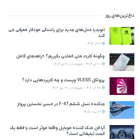
داغ‌ترین‌های روز
انویدیا مدل‌های جدید برای رانندگی خودکار معرفی می
کند
11 آذر 1404
چگونه کارت ملی المثنی بگیریم؟ +راهنمای کامل
20 تیر 1404 - به‌روزشده در 21 تیر 1404
پروتکل VLESS چیست و چه کاربردهایی دارد؟
25 آذر 1402 - به‌روزشده در 27 مهر 1404
جنگنده نسل ششم F-47 در مسیر نخستین پرواز
12 مرداد 1405
آیا فن خنک کننده موبایل واقعا موثر است یا فقط یک
گجت تبلیغاتی است؟