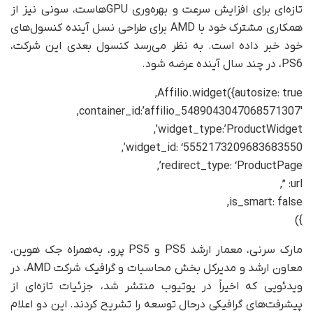
تازه‌ای برای افزایش سرعت و بهره‌وری GPUهاست، سونی نیز از
همکاری مشترک خود با AMD برای طراحی نسل آینده کنسول‌های
خود خبر داده است. به نظر می‌رسد کنسول بعدی این شرکت،
PS6، در چند سال آینده عرضه شود.
Affilio.widget({autosize: true,
container_id:’affilio_5489043047068571307′,
widget_type:’ProductWidget’,
widget_id: ‘5552173209683683550’,
redirect_type: ‘ProductPage’,
url: ”,
is_smart: false,
})
مارک سرنی، معمار ارشد PS5 و PS5 پرو، به‌همراه جک هوین،
معاون ارشد و مدیرکل بخش محاسبات و گرافیک شرکت AMD، در
ویدئویی که اخیراً در یوتیوب منتشر شد، جزئیات تازه‌ای از
پیشرفت‌های گرافیکی در‌حال توسعه را تشریح کردند. این دو اعلام