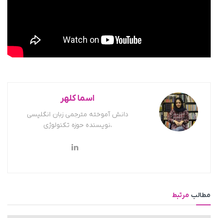
اسما کلهر
دانش آموخته مترجمی زبان انگلیسی
،نویسنده حوزه تکنولوژی
مطالب
مرتبط