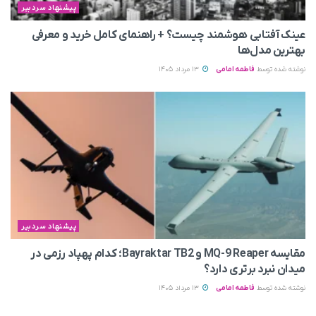
پیشنهاد سردبیر
عینک آفتابی هوشمند چیست؟ + راهنمای کامل خرید و معرفی
بهترین مدل‌ها
نوشته شده توسط
فاطمه امامی
13 مرداد 1405
پیشنهاد سردبیر
مقایسه MQ-9 Reaper و Bayraktar TB2؛ کدام پهپاد رزمی در
میدان نبرد برتری دارد؟
نوشته شده توسط
فاطمه امامی
13 مرداد 1405