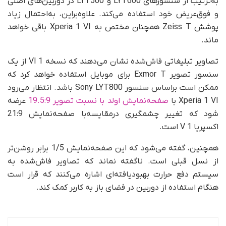
به‌ترتیب از سنسورهای LYT600 و LYT500 در دوربین‌های اصلی
و فوق‌عریض خود استفاده می‌کند. علاوه‌براین، به‌احتمال زیاد
پوشش Zeiss T همچنان مختص به Xperia 1 VI باقی خواهد
ماند.
تصاویر تبلیغاتی فاش‌شده نشان می‌دهند که نسخه 1 VI از یک
سنسور تصویر Exmor T برای موبایل استفاده خواهد کرد که
ممکن است بر‌اساس سنسور Sony LYT800 باشد. انتظار می‌رود
Xperia 1 VI با
صفحه‌نمایش اولد با نسبت تصویر 19.5:9
عرضه
شود که تغییر چشمگیری درمقایسه‌با صفحه‌نمایش 21:9
اکسپریا 1 V است.
همچنین، گفته می‌شود که این صفحه‌نمایش 1/5 برابر روشن‌تر
از نسل قبلی است. ناگفته نماند که تصاویر فاش‌شده به
سیستم دفع حرارت بهبودیافته‌ای اشاره می‌کنند که قرار است
هنگام استفاده از دوربین در فضای باز به کاربر کمک کند.