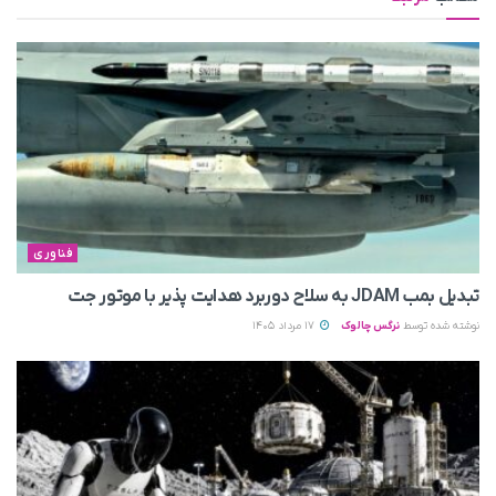
فناوری
تبدیل بمب JDAM به سلاح دوربرد هدایت پذیر با موتور جت
نوشته شده توسط
نرگس چالوک
17 مرداد 1405