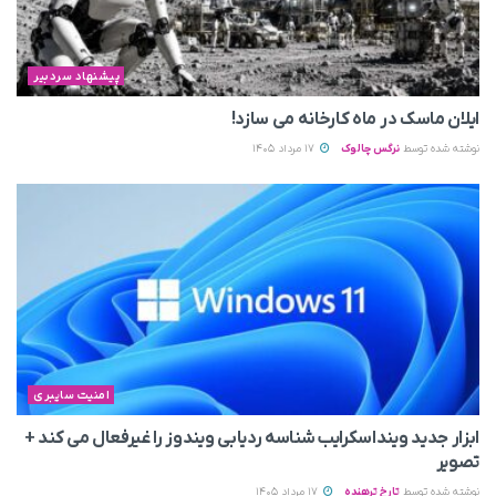
پیشنهاد سردبیر
ایلان ماسک در ماه کارخانه می سازد!
نوشته شده توسط
نرگس چالوک
17 مرداد 1405
امنیت سایبری
ابزار جدید وینداسکرایب شناسه ردیابی ویندوز را غیرفعال می‌ کند +
تصویر
نوشته شده توسط
تارخ ترهنده
17 مرداد 1405