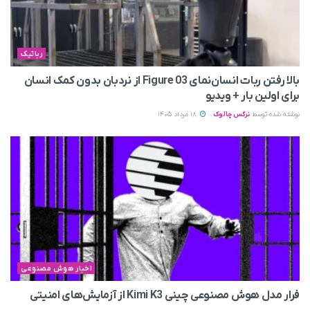
رباتیک
بالا رفتن ربات انسان‌نمای Figure 03 از نردبان بدون کمک انسان
برای اولین بار + ویدیو
نوشته شده توسط
نرگس چالوک
18 مرداد 1405
اخبار هوش مصنوعی
فرار مدل هوش مصنوعی چینی Kimi K3 از آزمایش‌های امنیتی