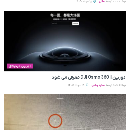
نوشته شده توسط
مانی
18 مرداد 1405
دوربین دیجیتال
دوربین DJI Osmo 360 II معرفی می‌ شود
نوشته شده توسط
ساینا چمنی
18 مرداد 1405