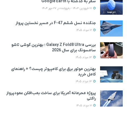
سفر به گذشته با Google Earth
17 فروردین 1403 - به‌روزشده در 27 مهر 1404
جنگنده نسل ششم F-47 در مسیر نخستین پرواز
12 مرداد 1405
بررسی Galaxy Z Fold8 Ultra ؛ بهترین گوشی تاشو
سامسونگ برای سال 2026
13 مرداد 1405
بهترین موتور برق برای کامپیوتر چیست؟ + راهنمای
کامل خرید
13 مرداد 1405
پروژه محرمانه آمریکا برای ساخت بمب‌افکن عمودپرواز
راکتی
12 مرداد 1405