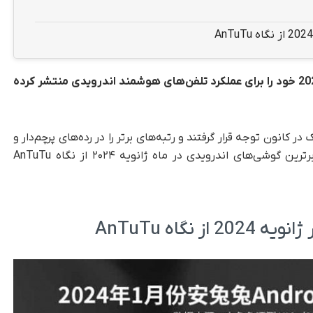
پلتفرم بنچمارک AnTuTu اخیراً رتبه‌بندی ژانویه 2024 خود را برای عملکرد تلفن‌های هوشمند اندرویدی منتشر کرده
 در کانون توجه قرار گرفتند و رتبه‌های برتر را در رده‌های پرچم‌دار و
میان‌رده به خود اختصاص دادند. در این مطلب، برترین گوشی‌های اندرویدی در ماه ژانویه ۲۰۲۴ از نگاه AnTuTu
 نگاه AnTuTu