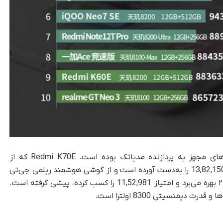
دسته‌بندی میان‌رده شاهد پیروزی قاطع‌تر گوشی‌های مجهز به پردازنده مدیاتک بوده است. Redmi K70E که از
پردازنده دیمنسیتی 8300 اولترا بهره می‌برد، امتیاز 13,82,150 را به‌دست آورده است و از گوشی هوشمند ریلمی جی‌تی
Neo5 SE که از پردازنده اسنپدراگون 7 پلاس نسل ۲ بهره می‌برد و امتیاز 11,52,981 را کسب کرده، پیشی گرفته است.
دیمنسیتی 8300 اولترا است.