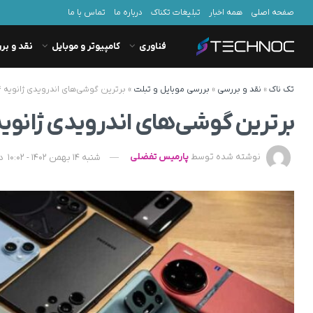
صفحه اصلی
همه اخبار
تبلیغات تکناک
درباره ما
تماس با ما
فناوری
کامپیوتر و موبایل
نقد و بر
تک ناک
»
نقد و بررسی
»
بررسی موبایل و تبلت
»
برترین گوشی‌های اندرویدی ژانویه ۲۰۲۴ از نگاه AnTuTu
برترین گوشی‌های اندرویدی ژانویه 2024 از نگاه TuTu
نوشته شده توسط
پارمیس تفضلی
شنبه 14 بهمن 1402 - 10:02
د