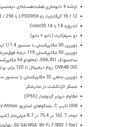
تراشه 4 نانومتری هشت‌هسته‌ای دیمنسیتی 9300 با پردازنده گرافیکی Immortalis-G720
12 / 16 گیگابایت رم LPDDR5X با 256 / 512 گیگابایت حافظه UFS 4.0
اندروید 14 با ColorOS 14
دو سیم‌کارت (نانو + نانو)
OV64B OIS، زوم دیجیتال تا 120 برابر، پرتره Hasselblad
دوربین سلفی 32 مگاپیکسلی با سنسور سونی IMX709 RGBW، دیافراگم f/2.4
حسگر اثر‌انگشت در نمایشگر
مقاوم در‌برابر گرد‌و‌غبار (IP65)
USB تایپ C، بلندگوهای استریو، Dolby Atmos
ابعاد: 162.7 در 75.4 در 8.7 میلی‌متر (شیشه) / 9 میلی‌متر (چرم)؛ وزن: 206 گرم (شیشه) / 202 گرم (چرم)