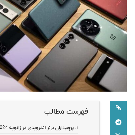
فهرست مطالب
1.
پرچم‌داران برتر اندرویدی در ژانویه 2024 از نگاه AnTuTu