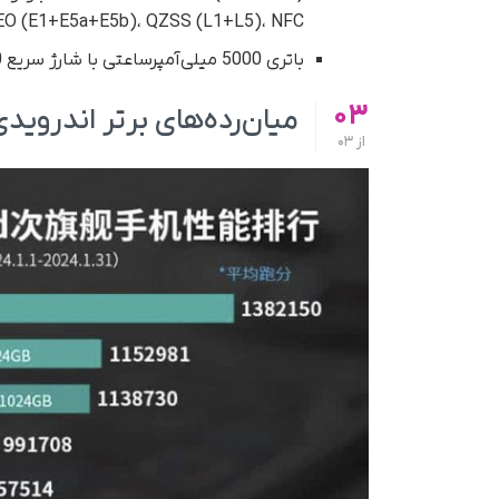
(G1)، GALILEO (E1+E5a+E5b)، QZSS (L1+L5)، NFC دو آ
باتری 5000 میلی‌آمپر‌ساعتی با شارژ سریع 100 واتی SuperVOOC
03
میان‌رده‌های برتر اندرویدی در ژانویه 024
از
03