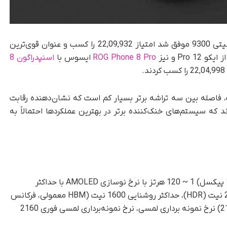
در بخش پرچم‌دار، اوپو فایند X7 با پردازنده دیمینسیتی 9300 موفق شد امتیاز 22,09,932 را کسب و عنوان قوی‌ترین
Pro و نیز
ROG Phone 8 Pro
ایسوس با
اسنپدراگون 8
، فاصله بین سه تراشه برتر بسیار کم است که نشان‌دهنده رقابت
 که سیستم‌های خنک‌کننده برتر در بهترین عملکردها احتمالاً به
صفحه‌نمایش 6.78 اینچی (2780 در 1264 پیکسل) 1 ~ 120 هرتز با نرخ نوسازی ​​AMOLED با حداکثر
روشنایی 4500 نیت، حداکثر روشنایی 2300 نیت (HDR)، حداکثر روشنایی 1600 نیت (HBM معمولی، فرکانس
بالای 2160 میلی‌متر HBM و فرکانس 2160H) نرخ نمونه برداری لمسی، نرخ نمونه‌برداری لمسی فوری 2160