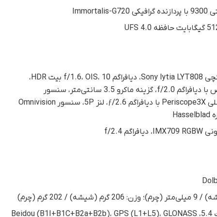
دوربین 50 مگاپیکسلی با سنسور 1/1.4 اینچی Sony lytia LYT808، دیافراگم f/1.6، OIS، 10 بیت HDR،
دوربین 50 مگاپیکسلی 119 درجه فوق‌عریض با دیافراگم f/2.0، گزینه ماکرو 3.5 سانتی‌متر، سنسور
سامسونگ S5KJN1، تله‌فوتو 64 مگاپیکسلی Periscope3X با دیافراگم ƒ/2.6، لنز 5P، سنسور Omnivision
5G SA/NSA، Wi-Fi 7 (802.11be)، بلوتوث 5.4، Beidou (B1I+B1C+B2a+B2b)، GPS (L1+L5)، GLONASS