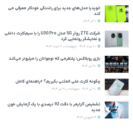
انویدیا مدل‌های جدید برای رانندگی خودکار معرفی می
کند
11 آذر 1404
شرکت ZTE روتر 5G مدل U30 Pro را با سیم‌کارت داخلی
و نمایشگر رونمایی کرد
20 مرداد 1404 - به‌روزشده در 21 مرداد 1404
بازی روبلاکس؛ پلتفرمی که نوجوانان را میلیونر می‌کند
30 تیر 1404
چگونه کارت ملی المثنی بگیریم؟ +راهنمای کامل
20 تیر 1404 - به‌روزشده در 21 تیر 1404
تشخیص آلزایمر با دقت 92 درصدی با یک آزمایش خون
جدید
14 فروردین 1404