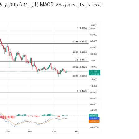
است. در حال حاضر، خط MACD (آبی‌رنگ) بالاتر از خط سیگنال (نارنجی‌رنگ) قرار دارد.