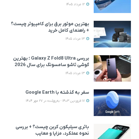
12 مرداد 1405
بهترین موتور برق برای کامپیوتر چیست؟
+ راهنمای کامل خرید
13 مرداد 1405
بررسی Galaxy Z Fold8 Ultra ؛ بهترین
گوشی تاشو سامسونگ برای سال 2026
13 مرداد 1405
سفر به گذشته با Google Earth
17 فروردین 1403 - به‌روزشده در 27 مهر 1404
باتری سیلیکون کربن چیست؟ + بررسی
نحوه عملکرد، مزایا و معایب