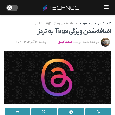
تک ناک
»
پیشنهاد سردبیر
»
اضافه‌شدن ویژگی Tags به تردز
اضافه‌شدن ویژگی Tags به تردز
نوشته شده توسط
صمد کردی
جمعه 17 آذر 1402 - 11:08