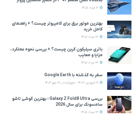
جنگنده نسل ششم F-47 در مسیر نخستین پرواز
12 مرداد 1405
بهترین موتور برق برای کامپیوتر چیست؟ + راهنمای
کامل خرید
13 مرداد 1405
باتری سیلیکون کربن چیست؟ + بررسی نحوه عملکرد،
مزایا و معایب
13 مرداد 1405
سفر به گذشته با Google Earth
17 فروردین 1403 - به‌روزشده در 27 مهر 1404
بررسی Galaxy Z Fold8 Ultra ؛ بهترین گوشی تاشو
سامسونگ برای سال 2026
13 مرداد 1405