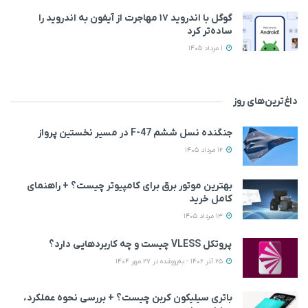
گوگل با اندروید ۱۷ مهاجرت از آیفون به اندروید را
ساده‌تر کرد
1 مرداد 1405
داغ‌ترین‌های روز
جنگنده نسل ششم F-47 در مسیر نخستین پرواز
12 مرداد 1405
بهترین موتور برق برای کامپیوتر چیست؟ + راهنمای
کامل خرید
13 مرداد 1405
پروتکل VLESS چیست و چه کاربردهایی دارد؟
25 آذر 1402 - به‌روزشده در 27 مهر 1404
باتری سیلیکون کربن چیست؟ + بررسی نحوه عملکرد،