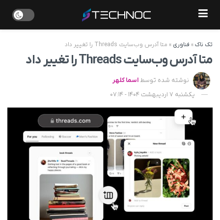
تک ناک
»
فناوری
»
متا آدرس وب‌سایت Threads را تغییر داد
متا آدرس وب‌سایت Threads را تغییر داد
نوشته شده توسط
اسما کلهر
یکشنبه 7 اردیبهشت 1404 - 07:14