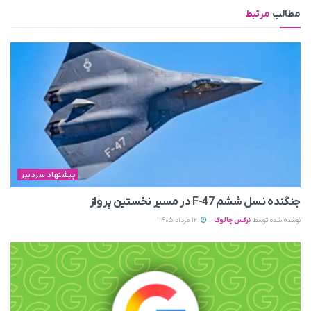
مطالب
مرتبط
پیشنهاد سردبیر
جنگنده نسل ششم F-47 در مسیر نخستین پرواز
نوشته شده توسط
نرگس چالوک
12 مرداد 1405