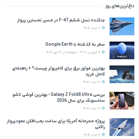
داغ‌ترین‌های روز
جنگنده نسل ششم F-47 در مسیر نخستین پرواز
12 مرداد 1405
سفر به گذشته با Google Earth
17 فروردین 1403 - به‌روزشده در 27 مهر 1404
بهترین موتور برق برای کامپیوتر چیست؟ + راهنمای
کامل خرید
13 مرداد 1405
بررسی Galaxy Z Fold8 Ultra ؛ بهترین گوشی تاشو
سامسونگ برای سال 2026
13 مرداد 1405
پروژه محرمانه آمریکا برای ساخت بمب‌افکن عمودپرواز
راکتی
12 مرداد 1405