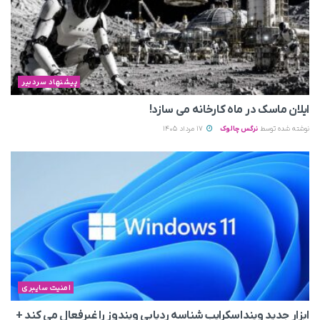
پیشنهاد سردبیر
ایلان ماسک در ماه کارخانه می سازد!
نوشته شده توسط
نرگس چالوک
17 مرداد 1405
امنیت سایبری
ابزار جدید وینداسکرایب شناسه ردیابی ویندوز را غیرفعال می‌ کند +