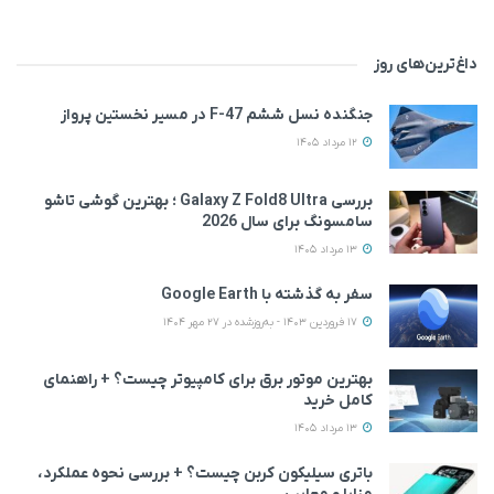
داغ‌ترین‌های روز
جنگنده نسل ششم F-47 در مسیر نخستین پرواز
12 مرداد 1405
بررسی Galaxy Z Fold8 Ultra ؛ بهترین گوشی تاشو
سامسونگ برای سال 2026
13 مرداد 1405
سفر به گذشته با Google Earth
17 فروردین 1403 - به‌روزشده در 27 مهر 1404
بهترین موتور برق برای کامپیوتر چیست؟ + راهنمای
کامل خرید
13 مرداد 1405
باتری سیلیکون کربن چیست؟ + بررسی نحوه عملکرد،