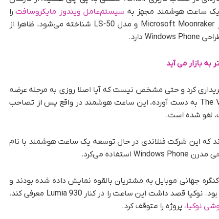
 یک ساعت هوشمند مجهز به
سیستم‌عامل ویندوز مایکروسافت
را
نشان می‌دهند. این ساعت هوشمند که با اسم رمز Microsoft Moonraker و مدل LS-50 شناخته می‌شود، ظاهرا از
W دارد.
ریداری کرد و حتی مشخص نیست که آیا اصلا روزی به مرحله عرضه
عمومی می‌رسید یا نه. بر اساس اطلاعاتی که The Verge به دست آورده، این ساعت هوشمند در واقع پس از تصاحب
، لغو شده است.
 از برنامه‌های نوکیا به The Verge گفته‌اند که این شرکت فنلاندی در حال توسعه یک ساعت هوشمند با نام
نگره جهانی موبایل به مشتریان بالقوه نمایش داده شده بودند و
این ساعت هوشمند تا آستانه عرضه نیز پیش رفته بود. نوکیا قصد داشت این ساعت را در کنار Lumia 930 معرفی کند،
وشی نوکیا
، پروژه را متوقف کرد.