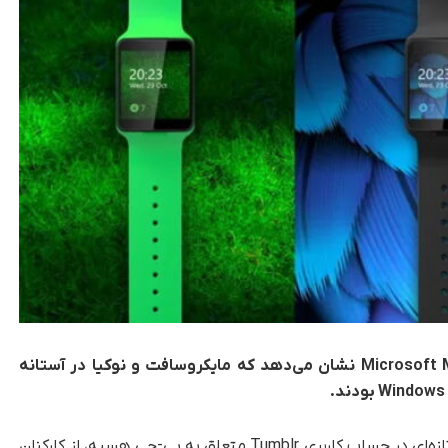
تصاویر فاش شده از پروژه لغو شده Microsoft Moonraker نشان می‌دهد که مایکروسافت و نوکیا در آستانه
تکناک، تصاویر تازه‌ای در حساب کاربری Tumblr متعلق به پی-چی هسیه، از کارکنان