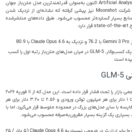
بر اساس ارزیابی‌های منتشرشده توسط Artificial Analysis، GLM-5 اکنون به‌عنوان قدرتمندترین مدل متن‌باز جهان
شناخته می‌شود و حتی از مدل جدید Kimi K2.5 شرکت Moonshot نیز پیشی گرفته که نشانه‌ای از نزدیک شدن
ابع بسیار گسترده‌تر محسوب می‌شود. طبق داده‌های منتشرشده
Vending Bench 2: در شبیه‌سازی مدیریت یک کسب‌وکار، GLM-5 در میان مدل‌های متن‌باز رتبه اول را کسب
GLM
مدل GLM-5 علاوه بر عملکرد بالا، با قیمت‌گذاری تهاجمی بازار را تحت فشار قرار داده است. این مدل که از ۱۱ فوریه ۲۰۲۶
در OpenRouter عرضه شده، با قیمت حدود ۰.۸۰ تا ۱ دلار برای هر میلیون توکن ورودی و ۲.۵۶ تا ۳.۲۰ دلار برای هر
سه با سایر مدل‌های بزرگ در محدوده متوسط قرار می‌گیرد، اما با
ید بسیاری یک گزینه بسیار مقرون‌به‌صرفه محسوب می‌شود.
این نرخ‌ها حدود ۶ برابر ارزان‌تر در ورودی و نزدیک به ۱۰ برابر ارزان‌تر در خروجی نسبت به Claude Opus 4.6 (۵ دلار / ۲۵