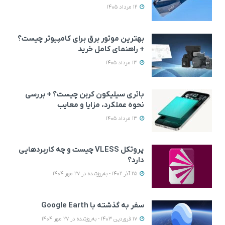
12 مرداد 1405
بهترین موتور برق برای کامپیوتر چیست؟
+ راهنمای کامل خرید
13 مرداد 1405
باتری سیلیکون کربن چیست؟ + بررسی
نحوه عملکرد، مزایا و معایب
13 مرداد 1405
پروتکل VLESS چیست و چه کاربردهایی
دارد؟
25 آذر 1402 - به‌روزشده در 27 مهر 1404
سفر به گذشته با Google Earth
17 فروردین 1403 - به‌روزشده در 27 مهر 1404