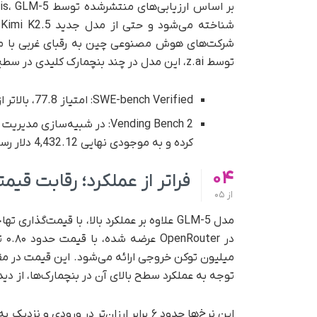
شرکت‌های هوش مصنوعی چین به رقبای غربی با من
توسط z.ai، این مدل در چند بنچمارک کلیدی در سطح state-of-the-art قرار دارد:
SWE-bench Verified: امتیاز 77.8، بالاتر از Gemini 3 Pro با 76.2 و نزدیک به Claude Opus 4.6 با 80.9
کرده و به موجودی نهایی 4,432.12 دلار رسیده است
04
فراتر از عملکرد؛ رقابت قیمتی -5
از
05
میلیون توکن خروجی ارائه می‌شود. این قیمت در مقای
توجه به عملکرد سطح بالای آن در بنچمارک‌ها، از د