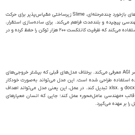
با پشتیبانی از محیط‌های قابل‌اعتبارسنجی و حلقه‌های بازخورد چندمرحله‌ای، Slime زیرساختی مقیاس‌پذیر برای حرکت
سی پیچیده و بلندمدت فراهم می‌کند. برای ساده‌سازی استقرار،
GLM-5 از DeepSeek Sparse Attention (DSA) استفاده می‌کند که ظرفیت کانتکست ۲۰۰ هزار توکن را حفظ کرده و در
Z.ai مدل GLM-5 را به‌عنوان یک ابزار اداری برای عصر AGI معرفی می‌کند. برخلاف مدل‌های قبلی که بیشتر خروجی‌های
G برای تولید اسناد آماده استفاده طراحی شده است. این مدل می‌تواند به‌صورت خودکار
دستورات را به فایل‌های ساختاریافته مانند .docx، .pdf و .xlsx تبدیل کند. در عمل، این یعنی مدل می‌تواند اهداف
ر قالب «مهندسی عامل‌محور» عمل کند؛ جایی که انسان معیارهای
ا بر عهده می‌گیرد.