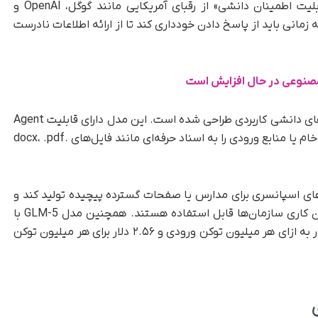
این عملکرد باعث شده مدل GLM-5 در زمینه «قابلیت اطمینان دانشی» از رقبای آمریکایی مانند گوگل، OpenAI و
مانی باید از پاسخ دادن خودداری کند تا از ارائه اطلاعات نادرست
صنوعی در حال افزایش است
فراتر از توانایی‌های استدلالی، مدل GLM-5 برای کارهای دانشی کاربردی طراحی شده است. این مدل دارای قابلیت Agent
Mode بومی است که به آن اجازه می‌دهد دستورات خام یا منابع ورودی را به اسناد حرفه‌ای مانند فایل‌های .docx، .pdf
های اسپانسری برای مدارس یا صفحات گسترده پیچیده تولید کند و
خروجی‌هایی ارائه دهد که به‌طور مستقیم در جریان کاری سازمان‌ها قابل استفاده هستند. همچنین مدل GLM-5 با
قیمت بسیار رقابتی عرضه شده است؛ حدود ۰.۸۰ دلار به ازای هر میلیون توکن ورودی و ۲.۵۶ دلار برای هر میلیون توکن