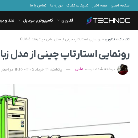
صفحه اصلی
همه اخبار
تبلیغات تکناک
درباره ما
تماس با ما
فناوری
کامپیوتر و موبایل
نقد و بر
تک ناک
»
فناوری
»
رونمایی استارتاپ چینی از مدل زبانی پیشرفته GLM-5
رونمایی استارتاپ چینی از مدل زبانی پ
نوشته شده توسط
مانی
یکشنبه 24 خرداد 1405 - 14:46
در
اخبار