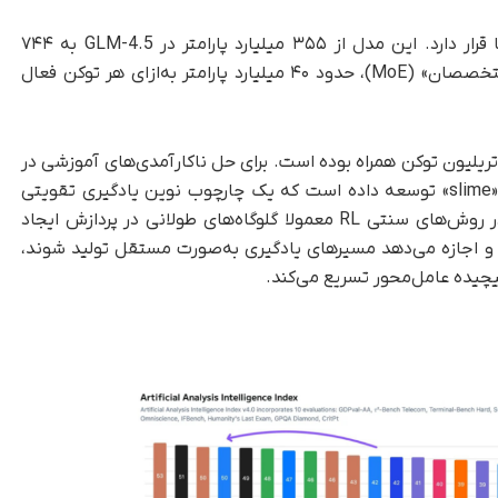
در قلب GLM-5 یک جهش بزرگ در تعداد پارامترها قرار دارد. این مدل از ۳۵۵ میلیارد پارامتر در GLM-4.5 به ۷۴۴
میلیارد پارامتر رسیده است و در معماری «ترکیب متخصصان» (MoE)، حدود ۴۰ میلیارد پارامتر به‌ازای هر توکن فعال
ن رشد با افزایش داده‌های پیش‌آموزشی به ۲۸.۵ تریلیون توکن همراه بوده است. برای حل ناکارآمدی‌های آموزشی در
زیرساخت جدیدی به نام «slime» توسعه داده است که یک چارچوب نوین یادگیری تقویتی
ناهمگام (Asynchronous RL) محسوب می‌شود. در روش‌های سنتی RL معمولا گلوگاه‌های طولانی در پردازش ایجاد
ی را می‌شکند و اجازه می‌دهد مسیرهای یادگیری به‌صورت مستقل تولید شوند،
پیچیده عامل‌محور تسریع می‌کند.