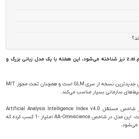
استارتاپ هوش مصنوعی چینی Zhupai که با نام z.ai نیز شناخته می‌شود، این هفته با یک مدل زبانی بزرگ و
تک‌ناک، این مدل جدیدترین نسخه از سری GLM است و همچنان تحت مجوز MIT
حیط‌های سازمانی بسیار مناسب می‌کند.
GLM-5 در یکی از مهم‌ترین دستاوردهای خود، در شاخص مستقل Artificial Analysis Intelligence Index v4.0
کمترین نرخ «توهم» (Hallucination) را ثبت کرده است. این مدل در شاخص AA-Omniscience امتیاز -1 کسب کرده که