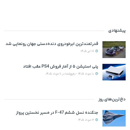
پیشنهادی
قدرتمندترین ابرخودروی دنده‌دستی جهان رونمایی شد
17 تیر 1405
پلی استیشن ۵ از آمار فروش PS4 عقب افتاد
10 مرداد 1405 - به‌روزشده در 11 مرداد 1405
داغ‌ترین‌های روز
جنگنده نسل ششم F-47 در مسیر نخستین پرواز
12 مرداد 1405