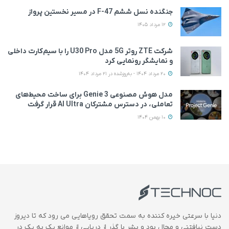
جنگنده نسل ششم F-47 در مسیر نخستین پرواز
12 مرداد 1405
شرکت ZTE روتر 5G مدل U30 Pro را با سیم‌کارت داخلی
و نمایشگر رونمایی کرد
20 مرداد 1404 - به‌روزشده در 21 مرداد 1404
مدل هوش مصنوعی Genie 3 برای ساخت محیط‌های
تعاملی، در دسترس مشترکان AI Ultra قرار گرفت
10 بهمن 1404
دنیا با سرعتی خیره کننده به سمت تحقق رویاهایی می رود که تا دیروز
دست نیافتنی و محال بود و بشر با گذر از دریایی از موانع یک به یک در