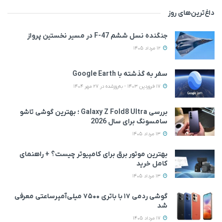
داغ‌ترین‌های روز
جنگنده نسل ششم F-47 در مسیر نخستین پرواز
12 مرداد 1405
سفر به گذشته با Google Earth
17 فروردین 1403 - به‌روزشده در 27 مهر 1404
بررسی Galaxy Z Fold8 Ultra ؛ بهترین گوشی تاشو
سامسونگ برای سال 2026
13 مرداد 1405
بهترین موتور برق برای کامپیوتر چیست؟ + راهنمای
کامل خرید
13 مرداد 1405
گوشی ردمی ۱۷ با باتری ۷۵۰۰ میلی‌آمپرساعتی معرفی
شد
17 مرداد 1405