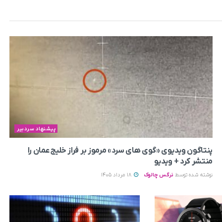
پیشنهاد سردبیر
پنتاگون ویدیوی «گوی های سرد» مرموز بر فراز خلیج عمان را
منتشر کرد + ویدیو
نوشته شده توسط
نرگس چالوک
18 مرداد 1405