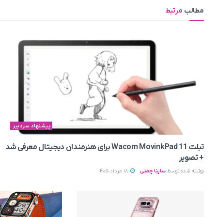
مطالب
مرتبط
پیشنهاد سردبیر
تبلت Wacom MovinkPad 11 برای هنرمندان دیجیتال معرفی شد
+ تصویر
نوشته شده توسط
ساینا چمنی
18 مرداد 1405