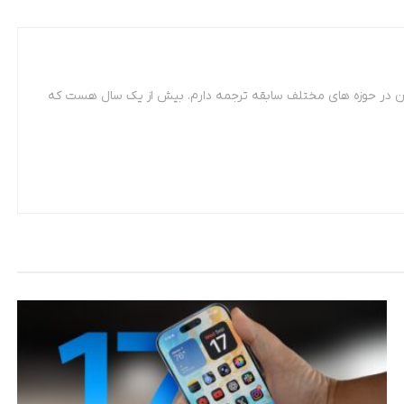
 مترجمی زبان فرانسه. از سال 87 تاکنون در حوزه های مختلف سابقه ترجمه دارم. بیش از یک سال هست که