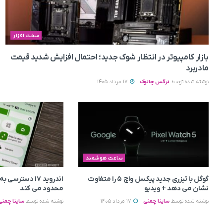
سخت افزار
بازار کامپیوتر در انتظار شوک جدید؛ احتمال افزایش شدید قیمت
مادربرد
نوشته شده توسط
نرگس چالوک
17 مرداد 1405
ساعت هوشمند
گوگل با تیزری جدید پیکسل واچ ۵ را متفاوت
اندروید ۱۷ دسترس
نشان می‌ دهد + ویدیو
محدود می‌ کند
نوشته شده توسط
ساینا چمنی
17 مرداد 1405
نوشته شده توسط
ساینا چمنی