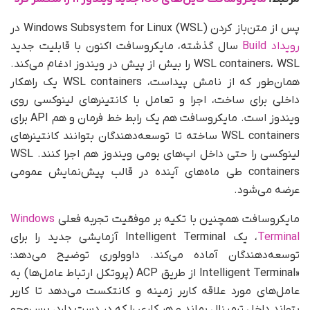
پس از متن‌باز کردن Windows Subsystem for Linux (WSL) در
رویداد Build
سال گذشته، مایکروسافت اکنون با قابلیت جدید
WSL containers، WSL را بیش از پیش در ویندوز ادغام می‌کند.
همان‌طور که از نامش پیداست، WSL containers یک راهکار
داخلی برای ساخت، اجرا و تعامل با کانتینرهای لینوکسی روی
ویندوز است. مایکروسافت هم یک رابط خط فرمان و هم API برای
WSL containers ساخته تا توسعه‌دهندگان بتوانند کانتینرهای
لینوکسی را حتی داخل اپ‌های بومی ویندوز هم اجرا کنند. WSL
containers طی ماه‌های آینده در قالب پیش‌نمایش عمومی
عرضه می‌شود.
مایکروسافت همچنین با تکیه بر موفقیت تجربه فعلی
Windows
Terminal
، یک Intelligent Terminal آزمایشی جدید را برای
توسعه‌دهندگان آماده می‌کند. داوولوری توضیح می‌دهد:
«Intelligent Terminal از طریق ACP (پروتکل ارتباط عامل‌ها) به
عامل‌های مورد علاقه کاربر زمینه و کانتکست می‌دهد تا کاربر
بتواند داخل ترمینال بماند و هر کاری را که در دست دارد، پرس‌وجو