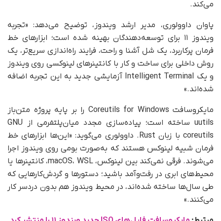
می‌کند.
پاوان داوولوری، مدیر ارشد ویندوز، توضیح می‌دهد: «تجربه
ویندوز ۱۱ برای توسعه‌دهندگان بهینه شده است؛ ابزارهای خط
فرمان پرکاربرد، یک شل آشنا و راحت، فرایند راه‌اندازی سریع‌تر، یک
روش داخلی برای ساخت و کار با کانتینرهای لینوکسی روی ویندوز
و یک Intelligent Terminal آزمایشی جدید به این تجربه اضافه
شده‌اند.»
مایکروسافت Coreutils for Windows را بر پایه پروژه متن‌باز
uutils ساخته است؛ پیاده‌سازی مجدد میان‌پلتفرمی از GNU
coreutils با زبان Rust. داوولوری می‌گوید: «این‌ها ابزارهای خط
فرمان شبیه لینوکس هستند که به‌صورت بومی روی ویندوز اجرا
می‌شوند. فرقی نمی‌کند بین لینوکس، macOS، WSL، کانتینرها یا
محیط‌های ابری در رفت‌وآمد باشید؛ دستورها و گردش‌کارهایی که
طی سال‌ها ساخته شده‌اند، در محیط ویندوز هم بدون دردسر کار
می‌کنند.»
مرتبط:
مایکروسافت فایل‌های ISO جدید ویندوز ۱۱ را منتشر کرد