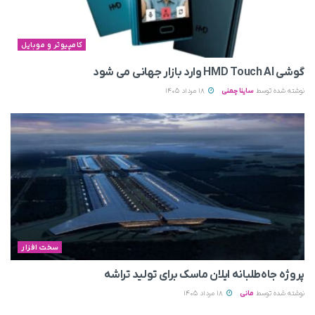
کامپیوتر و موبایل
گوشی HMD Touch AI وارد بازار جهانی می‌ شود
نوشته شده توسط
ساینا چمنی
18 مرداد 1405
سخت افزار
پروژه جاه‌طلبانه ایلان ماسک برای تولید تراشه
نوشته شده توسط
مانی
18 مرداد 1405