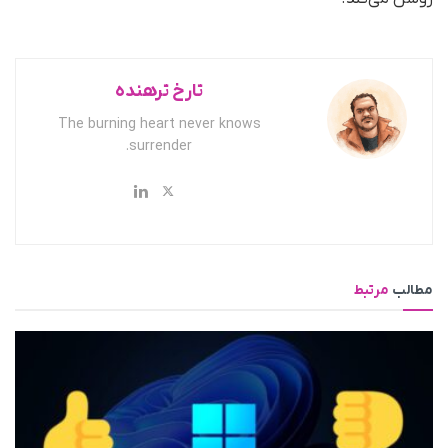
تارخ ترهنده
The burning heart never knows
surrender.
مطالب
مرتبط