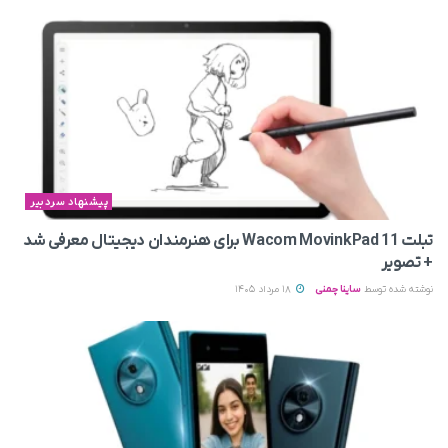
پیشنهاد سردبیر
تبلت Wacom MovinkPad 11 برای هنرمندان دیجیتال معرفی شد
+ تصویر
نوشته شده توسط
ساینا چمنی
18 مرداد 1405