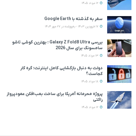
12 مرداد 1405
سفر به گذشته با Google Earth
17 فروردین 1403 - به‌روزشده در 27 مهر 1404
بررسی Galaxy Z Fold8 Ultra ؛ بهترین گوشی تاشو
سامسونگ برای سال 2026
13 مرداد 1405
دولت به دنبال بازگشایی کامل اینترنت؛ گره کار
کجاست؟
18 مرداد 1405
پروژه محرمانه آمریکا برای ساخت بمب‌افکن عمودپرواز
راکتی
12 مرداد 1405